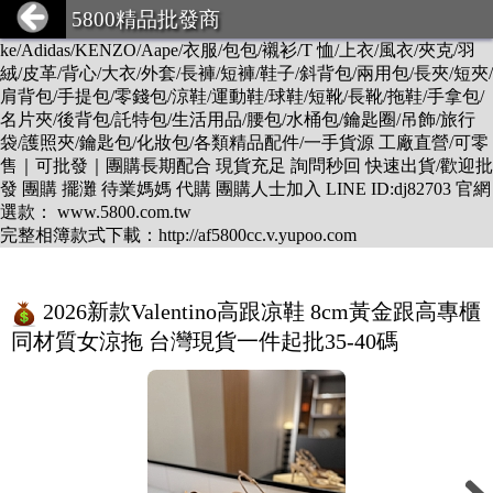
DESCENTE/LV/BURBERRY/GUCCI/PRADA/CHANEL/BALEN
5800精品批發商
CIAGA/DIOR/Hermes/FENDI/MONCLER/Armani/Supreme/CK/Ni
ke/Adidas/KENZO/Aape/衣服/包包/襯衫/T 恤/上衣/風衣/夾克/羽
絨/皮革/背心/大衣/外套/長褲/短褲/鞋子/斜背包/兩用包/長夾/短夾/
肩背包/手提包/零錢包/涼鞋/運動鞋/球鞋/短靴/長靴/拖鞋/手拿包/
名片夾/後背包/託特包/生活用品/腰包/水桶包/鑰匙圈/吊飾/旅行
袋/護照夾/鑰匙包/化妝包/各類精品配件/一手貨源 工廠直營/可零
售｜可批發｜團購長期配合 現貨充足 詢問秒回 快速出貨/歡迎批
發 團購 擺灘 待業媽媽 代購 團購人士加入 LINE ID:dj82703 官網
選款： www.5800.com.tw
完整相簿款式下載：http://af5800cc.v.yupoo.com
2026新款Valentino高跟凉鞋 8cm黃金跟高專櫃
同材質女涼拖 台灣現貨一件起批35-40碼