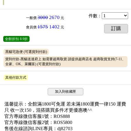
件數
：
3000
2670
一般價
元
1575
1402
會員價
元
訂購
全館折扣
8.9折
黑貓宅急便
(可選貨到付款)
貨到付款-黑貓送達府上 如需要超商取貨 請提供超商店名 超商取貨支持(7-11、
全家、OK、萊爾富)
(可選貨到付款)
其他付款方式
加入到收藏匣
溫馨提示：全館滿1800可免運 若未滿1800運費一律150 運費
只 收一次150，混搭購買多件才更優惠噢^^
官方專線微信客服1號：ROS888
官方專線微信客服2號：ROS5800
售後在線諮詢LINE專員：dj82703