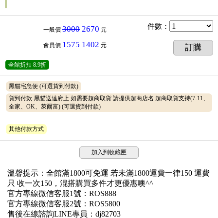
件數
：
3000
2670
一般價
元
1575
1402
會員價
元
訂購
全館折扣
8.9折
黑貓宅急便
(可選貨到付款)
貨到付款-黑貓送達府上 如需要超商取貨 請提供超商店名 超商取貨支持(7-11、
全家、OK、萊爾富)
(可選貨到付款)
其他付款方式
加入到收藏匣
溫馨提示：全館滿1800可免運 若未滿1800運費一律150 運費
只 收一次150，混搭購買多件才更優惠噢^^
官方專線微信客服1號：ROS888
官方專線微信客服2號：ROS5800
售後在線諮詢LINE專員：dj82703