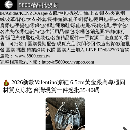
DESCENTE/LV/BURBERRY/GUCCI/PRADA/CHANEL/BALEN
5800精品批發商
CIAGA/DIOR/Hermes/FENDI/MONCLER/Armani/Supreme/CK/Ni
ke/Adidas/KENZO/Aape/衣服/包包/襯衫/T 恤/上衣/風衣/夾克/羽
絨/皮革/背心/大衣/外套/長褲/短褲/鞋子/斜背包/兩用包/長夾/短夾/
肩背包/手提包/零錢包/涼鞋/運動鞋/球鞋/短靴/長靴/拖鞋/手拿包/
名片夾/後背包/託特包/生活用品/腰包/水桶包/鑰匙圈/吊飾/旅行
袋/護照夾/鑰匙包/化妝包/各類精品配件/一手貨源 工廠直營/可零
售｜可批發｜團購長期配合 現貨充足 詢問秒回 快速出貨/歡迎批
發 團購 擺灘 待業媽媽 代購 團購人士加入 LINE ID:dj82703 官網
選款： www.5800.com.tw
完整相簿款式下載：http://af5800cc.v.yupoo.com
2026新款Valentino凉鞋 6.5cm黃金跟高專櫃同
材質女涼拖 台灣現貨一件起批35-40碼