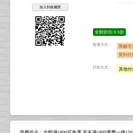
加入到收藏匣
全館折扣
8.9折
貨運方式：
黑貓宅
貨到付
付款方式：
其他付
溫馨提示：全館滿1800可免運 若未滿1800運費一律15