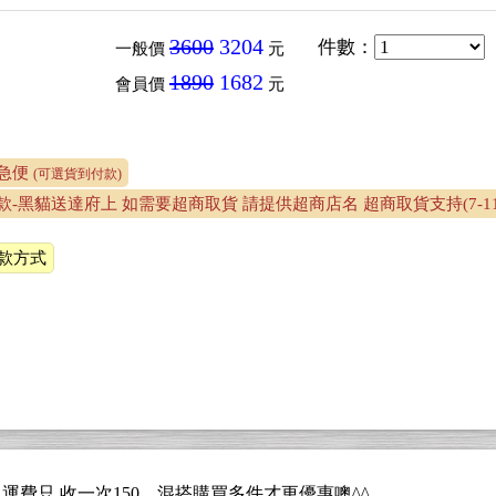
3600
3204
件數
：
一般價
元
1890
1682
會員價
元
急便
(可選貨到付款)
款-黑貓送達府上 如需要超商取貨 請提供超商店名 超商取貨支持(7-1
款方式
0 運費只 收一次150，混搭購買多件才更優惠噢^^