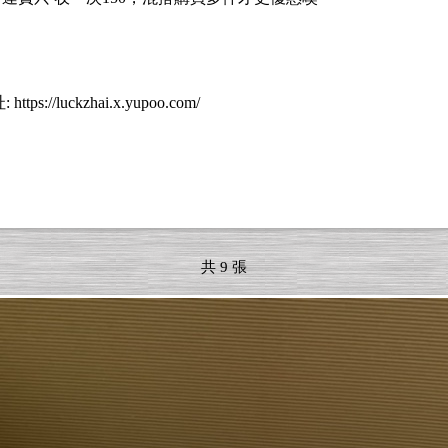
uckzhai.x.yupoo.com/
共 9 張