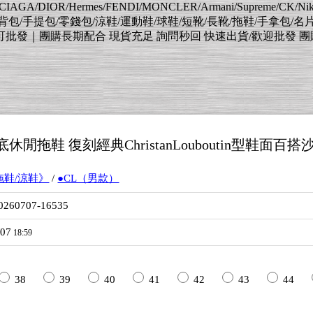
AGA/DIOR/Hermes/FENDI/MONCLER/Armani/Supreme/CK/
肩背包/手提包/零錢包/涼鞋/運動鞋/球鞋/短靴/長靴/拖鞋/手拿包/名
｜團購長期配合 現貨充足 詢問秒回 快速出貨/歡迎批發 團購 擺灘 待
底休閒拖鞋 復刻經典ChristanLouboutin型鞋面百搭沙
《拖鞋/涼鞋》
/
●CL（男款）
0260707-16535
/07
18:59
38
39
40
41
42
43
44