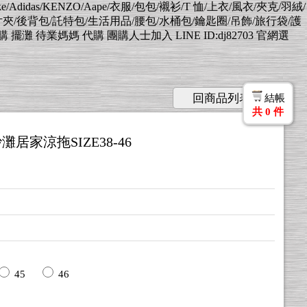
Nike/Adidas/KENZO/Aape/衣服/包包/襯衫/T 恤/上衣/風衣/夾克/羽絨/
片夾/後背包/託特包/生活用品/腰包/水桶包/鑰匙圈/吊飾/旅行袋/護
業媽媽 代購 團購人士加入 LINE ID:dj82703 官網選
回商品列表
結帳
共
0
件
灘居家涼拖SIZE38-46
45
46