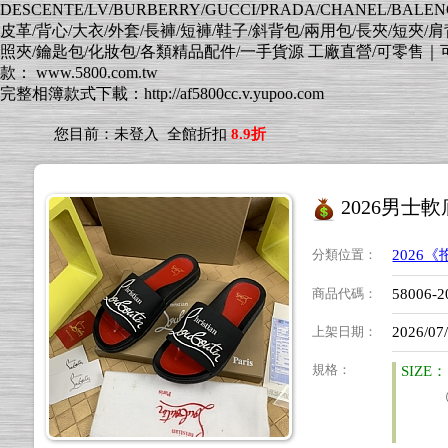
DESCENTE/LV/BURBERRY/GUCCI/PRADA/CHANEL/BALENCI
皮革/背心/大衣/外套/長褲/短褲/鞋子/斜背包/兩用包/長夾/短夾/
照夾/鑰匙包/化妝包/各類精品配件/一手貨源 工廠直營/可零售｜可批發
款： www.5800.com.tw
完整相簿款式下載：http://af5800cc.v.yupoo.com
您目前：
未登入
全館折扣
8.9折
2026男士軟
分類位置
：
2026
商品代碼
：
58006-2
上架日期
：
2026/07
規格
：
SIZE：