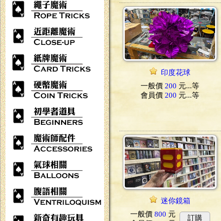
印度花球
一般價
200
元...
等
會員價
200
元...
等
迷你鏡箱
一般價
800
元
訂購