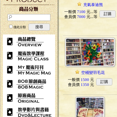
充氣泰迪熊
一般價
7100
元...
等
訂購
會員價
7000
元...
等
搜尋
僅此分類
空桶變羽毛花
一般價
1500
元
訂購
會員價
1350
元