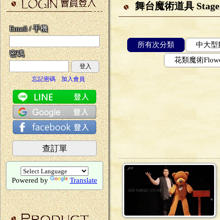
舞台魔術道具 Stage 
Email / 手機
所有次分類
中大型舞
密碼
花類魔術Flower
登入
忘記密碼
加入會員
查訂單
Powered by
Translate