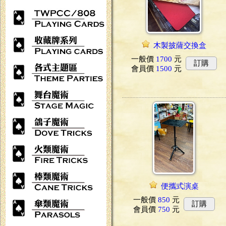
木製披薩交換盒
一般價
1700
元
訂購
會員價
1500
元
便攜式演桌
一般價
850
元
訂購
會員價
750
元