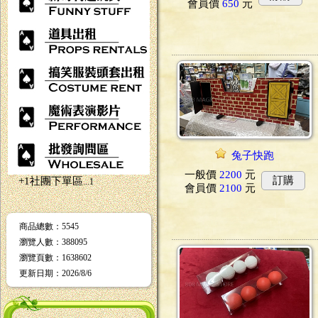
會員價
650
元
兔子快跑
一般價
2200
元
訂購
+1社團下單區
...1
會員價
2100
元
商品總數
：5545
瀏覽人數
：
388095
瀏覽頁數
：
1638602
更新日期
：2026/8/6