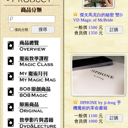
傑夫馬克白的秘密 雙D
VD Magic of McBride
一般價
1500
元
搜尋
訂購
僅此分類
會員價
1350
元
JIPHONE by ji-feng 手
機魔術的革命書籍
一般價
1100
元
訂購
會員價
1000
元