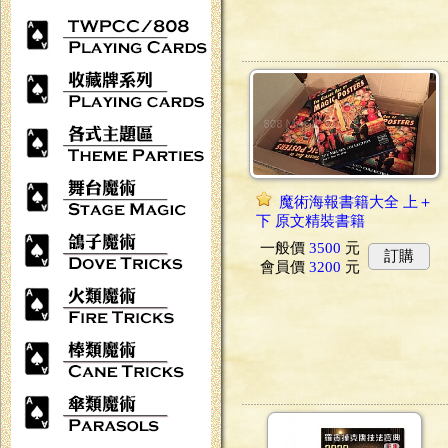
魔術海報書籍大全 上＋
下 原文精裝書籍
一般價
3500
元
訂購
會員價
3200
元