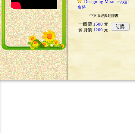
Designing Miracles設計
奇跡
中文版經典翻譯書
一般價
1500
元
訂購
會員價
1200
元
．