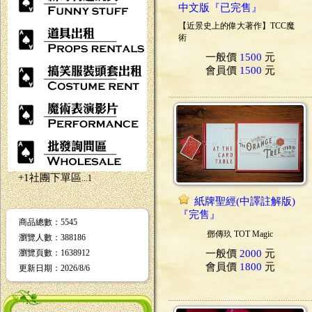
中文版『已完售』
【近景史上的偉大著作】TCC魔
術
一般價
1500
元
會員價
1500
元
+1社團下單區
...1
紙牌聖經(中譯註解版)
『完售』
商品總數
：5545
鄧傳玖 TOT Magic
瀏覽人數
：
388186
一般價
2000
元
瀏覽頁數
：
1638912
會員價
1800
元
更新日期
：2026/8/6