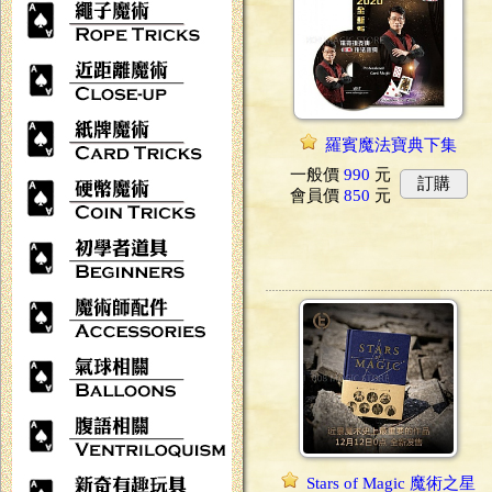
羅賓魔法寶典下集
一般價
990
元
訂購
會員價
850
元
Stars of Magic 魔術之星