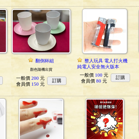
翻倒杯組
整人玩具 電人打火機
純電人安全無火版本
顏色隨機出貨
一般價
100
元
訂購
一般價
200
元
訂購
會員價
80
元
會員價
150
元