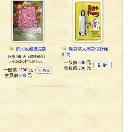
超大收藏撲克牌
爆笑整人搞笑假針頭
針筒
限郵局配送（體積關係）
大小約為54*40.5*3 cm
一般價
300
元
訂購
會員價
200
元
一般價
1500
元
*已售完
會員價
500
元