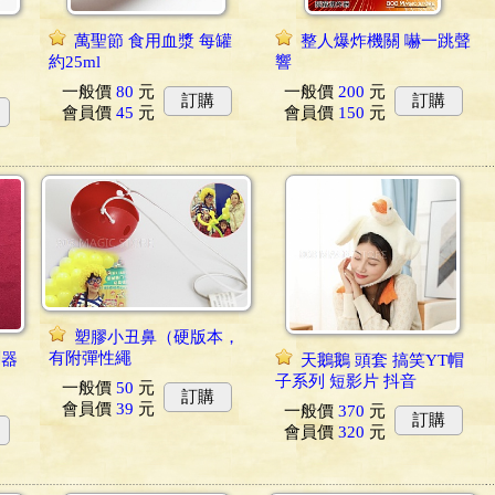
萬聖節 食用血漿 每罐
整人爆炸機關 嚇一跳聲
約25ml
響
一般價
80
元
一般價
200
元
訂購
訂購
會員價
45
元
會員價
150
元
塑膠小丑鼻（硬版本，
有附彈性繩
測器
天鵝鵝 頭套 搞笑YT帽
子系列 短影片 抖音
一般價
50
元
訂購
會員價
39
元
一般價
370
元
訂購
會員價
320
元