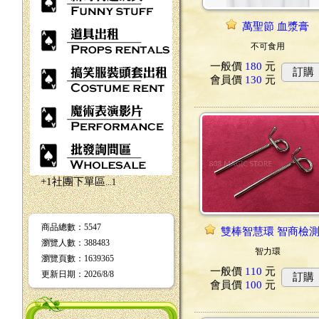
萬聖節 血漿膏
不可食用
一般價
180
元
訂購
會員價
130
元
+1社團下單區
...1
商品總數
：5547
雙棒智慧環 智商檢
瀏覽人數
：
388483
智力環
瀏覽頁數
：
1639365
一般價
110
元
更新日期
：2026/8/8
訂購
會員價
100
元