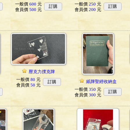
一般價
600
元
一般價
250
元
訂購
訂購
會員價
500
元
會員價
200
元
壓克力撲克牌
一般價
80
元
紙牌聖經收納盒
訂購
會員價
50
元
一般價
350
元
訂購
會員價
300
元