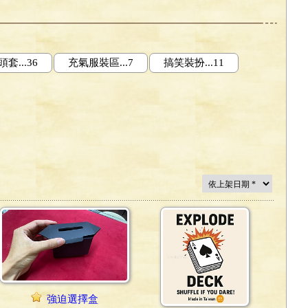
套...36
充氣服裝區...7
搞笑裝扮...11
強迫選擇盒