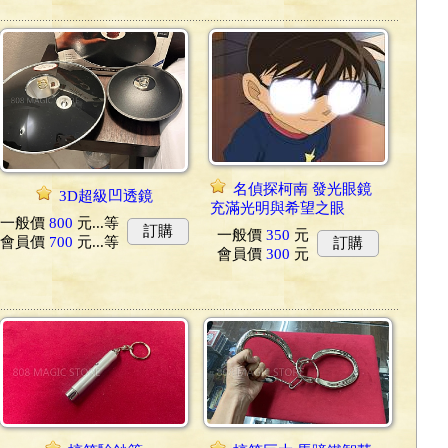
名偵探柯南 發光眼鏡
3D超級凹透鏡
充滿光明與希望之眼
一般價
800
元...
等
訂購
一般價
350
元
會員價
700
元...
等
訂購
會員價
300
元