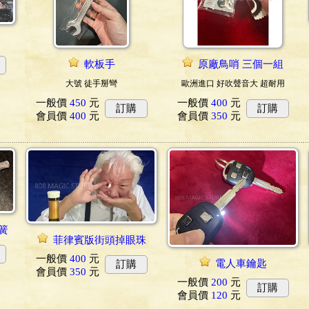
軟板手
原廠鳥哨 三個一組
大號 徒手掰彎
歐洲進口 好吹聲音大 超耐用
一般價
450
元
一般價
400
元
訂購
訂購
會員價
400
元
會員價
350
元
彈簧
菲律賓版街頭掉眼珠
一般價
400
元
電人車鑰匙
訂購
會員價
350
元
一般價
200
元
訂購
會員價
120
元