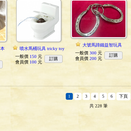
大號馬蹄鐵益智玩具
版本
噴水馬桶玩具 tricky toy
一般價
300
元
訂購
一般價
150
元
會員價
200
元
訂購
會員價
100
元
1
2
3
4
5
6
下頁
共
228
筆