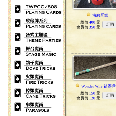
海綿蛋糕
一般價
400
元
訂購
會員價
350
元
Wonder Wire 錯覺
一般價
150
元
訂購
會員價
120
元