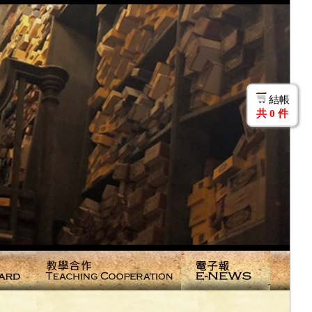
結帳
共
0
件