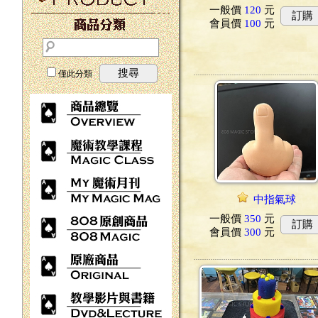
一般價
120
元
訂購
會員價
100
元
搜尋
僅此分類
中指氣球
一般價
350
元
訂購
會員價
300
元