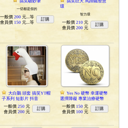
搞笑驗鈔筆
搞笑巨大 馬蹄鐵智慧
環
一切都是假的
智力環
一般價
200
元...
等
訂購
會員價
150
元...
等
一般價
210
元
訂購
會員價
200
元
大白鵝 頭套 搞笑YT帽
Yes No 硬幣 幸運硬幣
子系列 短影片 抖音
選擇障礙 專業治療硬幣
一般價
250
元
一般價
150
元
訂購
訂購
會員價
200
元
會員價
100
元