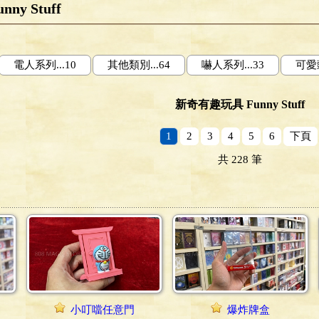
y Stuff
電人系列...10
其他類別...64
嚇人系列...33
可愛頭
新奇有趣玩具 Funny Stuff
1
2
3
4
5
6
下頁
共
228
筆
小叮噹任意門
爆炸牌盒