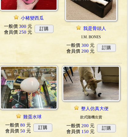
小豬變西瓜
一般價
300
元
我是骨頭人
訂購
會員價
250
元
I.M. BONES
一般價
300
元
訂購
會員價
200
元
整人仿真大便
雞蛋水球
款式隨機出貨
一般價
80
元
一般價
200
元
訂購
訂購
會員價
50
元
會員價
150
元