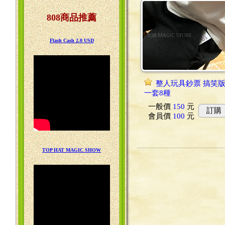
808商品推薦
Flash Cash 2.0 USD
整人玩具鈔票 搞笑
一套8種
一般價
150
元
訂購
會員價
100
元
TOP HAT MAGIC SHOW