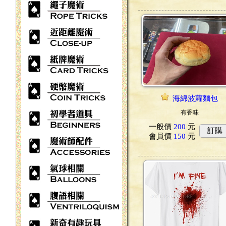
海綿波蘿麵包
有香味
一般價
200
元
訂購
會員價
150
元