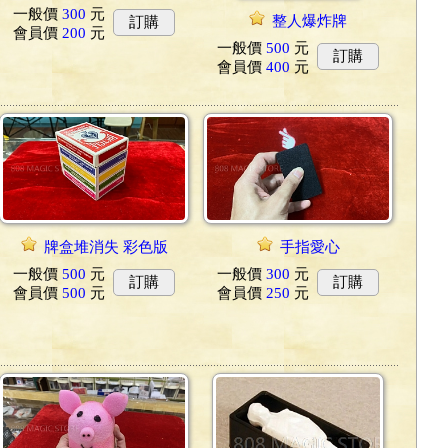
一般價
300
元
整人爆炸牌
訂購
會員價
200
元
一般價
500
元
訂購
會員價
400
元
牌盒堆消失 彩色版
手指愛心
一般價
500
元
一般價
300
元
訂購
訂購
會員價
500
元
會員價
250
元