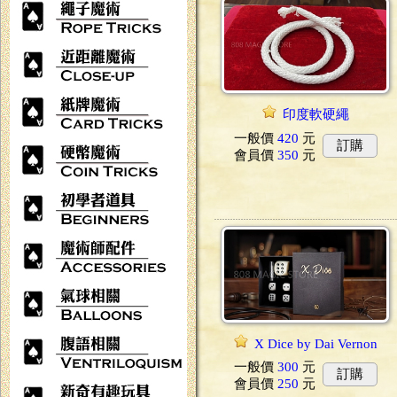
印度軟硬繩
一般價
420
元
訂購
會員價
350
元
X Dice by Dai Vernon
一般價
300
元
訂購
會員價
250
元