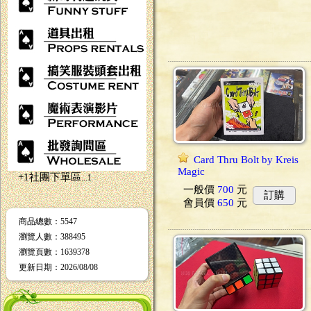
Card Thru Bolt by Kreis
Magic
+1社團下單區
...1
一般價
700
元
訂購
會員價
650
元
商品總數
：5547
瀏覽人數
：
388495
瀏覽頁數
：
1639378
更新日期
：2026/08/08