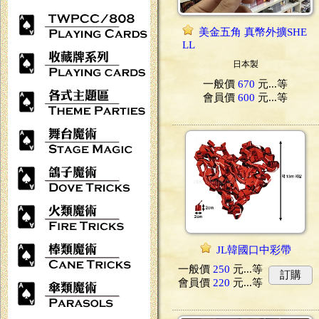
美金五角 真幣外擴SHE
LL
日本製
一般價
670
元...
等
會員價
600
元...
等
JL韓國口中彩帶
一般價
250
元...
等
訂購
會員價
220
元...
等