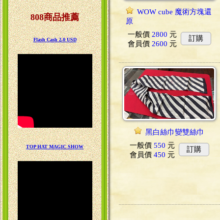
WOW cube 魔術方塊還
808商品推薦
原
一般價
2800
元
訂購
Flash Cash 2.0 USD
會員價
2600
元
黑白絲巾變雙絲巾
一般價
550
元
TOP HAT MAGIC SHOW
訂購
會員價
450
元