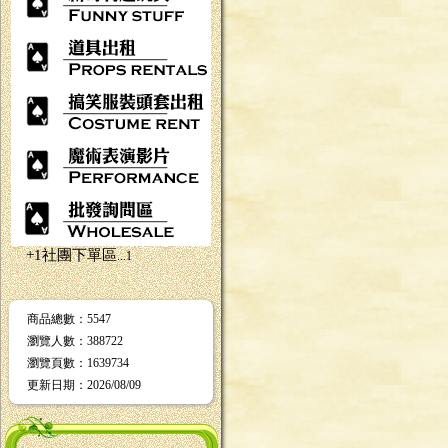
+1社團下單區
...1
商品總數
：5547
瀏覽人數
：
388722
瀏覽頁數
：
1639734
更新日期
：2026/08/09