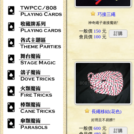
巧接三繩
神奇繩子連接魔術!
一般價
150
元
訂購
會員價
100
元
長繩移結(花色)
好用且不易髒!!
一般價
600
元
訂購