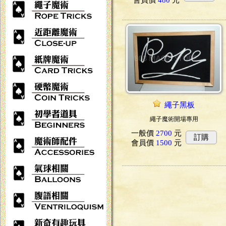
會員價
480
元
繩子黑板
繩子魔術開場專用
一般價
2700
元
訂購
會員價
1500
元