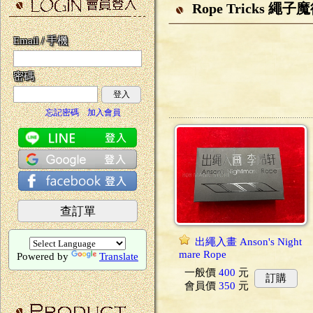
Rope Tricks 繩子
Email / 手機
密碼
登入
忘記密碼
加入會員
查訂單
出繩入畫 Anson's Night
mare Rope
Powered by
Translate
一般價
400
元
訂購
會員價
350
元