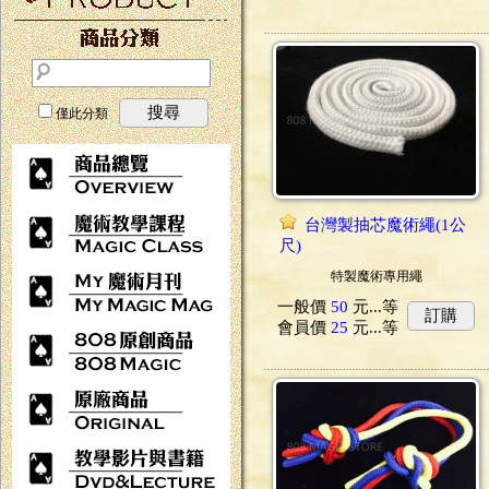
搜尋
僅此分類
台灣製抽芯魔術繩(1公
尺)
特製魔術專用繩
一般價
50
元...
等
訂購
會員價
25
元...
等