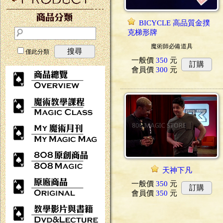
BICYCLE 高品質金撲
克梯形牌
魔術師必備道具
搜尋
僅此分類
一般價
350
元
訂購
會員價
300
元
天神下凡
一般價
350
元
訂購
會員價
350
元