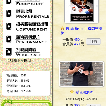
Flash Beam 手機閃光找
牌
一般價
450
元
訂購
會員價
450
元
+1社團下單區
...1
商品總數
：5547
瀏覽人數
：
388462
瀏覽頁數
：
1639336
更新日期
：2026/8/8
變色黑洞牌
Color Changing Black Hole
一般價
300
元