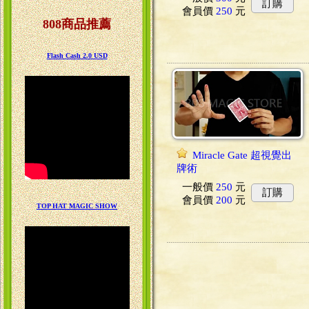
訂購
會員價
250
元
808商品推薦
Flash Cash 2.0 USD
Miracle Gate 超視覺出
牌術
一般價
250
元
訂購
會員價
200
元
TOP HAT MAGIC SHOW