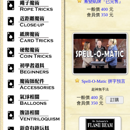
漸變紙牌『已完售』
一般價
400
元
會員價
350
元
Spell-O-Matic 拼字預言
超神無手法
一般價
400
元
訂購
會員價
350
元