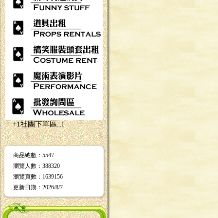
+1社團下單區
...1
商品總數
：5547
瀏覽人數
：
388320
瀏覽頁數
：
1639156
更新日期
：2026/8/7