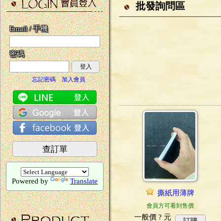
批發詢問區
Email / 手機
密碼
登入
忘記密碼
加入會員
查訂單
Powered by
Translate
撕紙用薄牌
會員方可看到售價
一般價
? 元
訂購