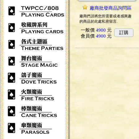
廠商批發商品詢問區
廠商們請將您所需要或者感興趣
的商品於此處私密留言.
一般價
4900
元
訂購
會員價
4900
元