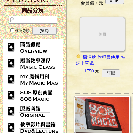
會員價
? 元
搜尋
僅此分類
無圖
黑洞牌 管理員使用 特
殊下單區
1750
元
訂購