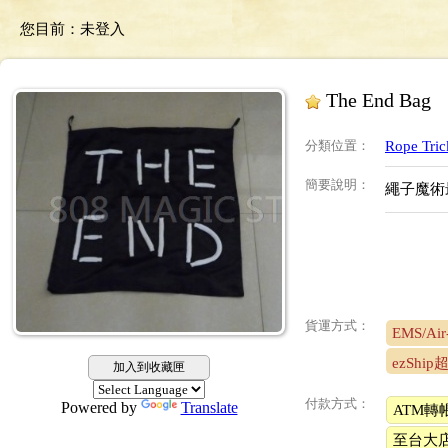
您目前：
未登入
The End Bag
分類位置
：
Rope Tr
簡要說明
：
繩子魔術最
貨運方式：
EMS/Air-
ezShi
加入到收藏匣
付款方式：
Powered by
Translate
ATM轉
至台大