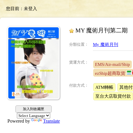
您目前：
未登入
MY 魔術月刊第二期
分類位置
：
My 魔術月刊
貨運方式：
EMS/Air-mail/Ship
ezShip超商取貨
付款方式：
ATM轉帳
其他付
至台大店取貨付款
加入到收藏匣
Powered by
Translate