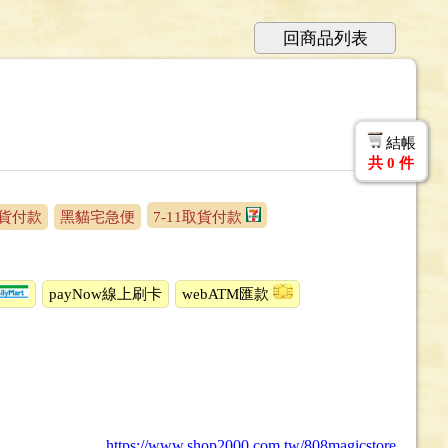
回商品列表
結帳
共
0
件
貨付款
黑貓宅急便
7-11取貨付款
payNow線上刷卡
webATM匯款
https://www.shop2000.com.tw/808magicstore