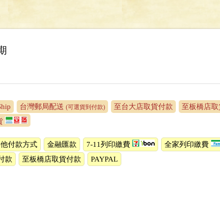
期
Ship
台灣郵局配送
至台大店取貨付款
至板橋店取
(可選貨到付款)
貨
其他付款方式
金融匯款
7-11列印繳費
全家列印繳費
付款
至板橋店取貨付款
PAYPAL