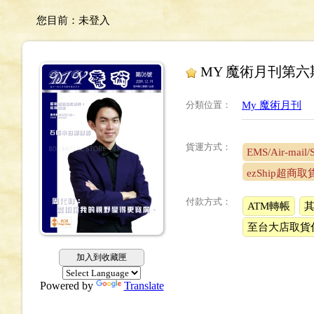
您目前：
未登入
MY 魔術月刊第六
分類位置
：
My 魔術月刊
貨運方式：
EMS/Air-mail/
ezShip超商取
付款方式：
ATM轉帳
至台大店取貨
加入到收藏匣
Powered by
Translate