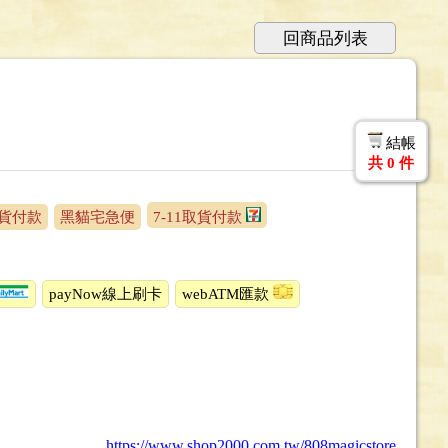
回商品列表
結帳
共
0
件
貨付款
黑貓宅急便
7-11取貨付款
payNow線上刷卡
webATM匯款
https://www.shop2000.com.tw/808magicstore