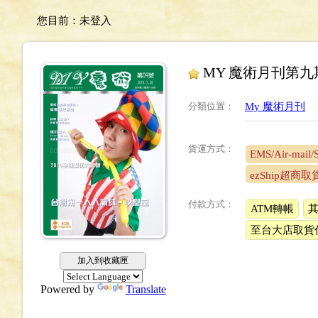
您目前：
未登入
MY 魔術月刊第九
分類位置
：
My 魔術月刊
貨運方式：
EMS/Air-mail/
ezShip超商取
付款方式：
ATM轉帳
至台大店取貨
加入到收藏匣
Powered by
Translate