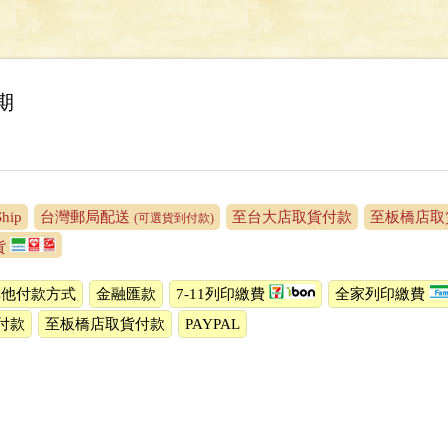
期
Ship
台灣郵局配送
至台大店取貨付款
至板橋店取
(可選貨到付款)
貨
其他付款方式
金融匯款
7-11列印繳費
全家列印繳費
付款
至板橋店取貨付款
PAYPAL