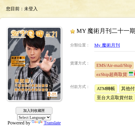
您目前：
未登入
MY 魔術月刊二十一
分類位置
：
My 魔術月刊
貨運方式：
EMS/Air-mail/Ship
ezShip超商取貨
付款方式：
ATM轉帳
其他付
至台大店取貨付款
加入到收藏匣
Powered by
Translate