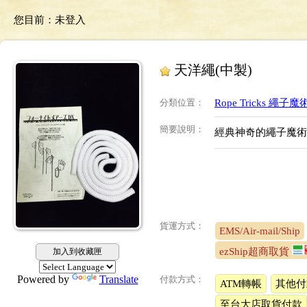
您目前：
未登入
天洋繩(中製)
分類位置
：
Rope Tricks 繩子魔
簡要說明
：
經典神奇的繩子魔術
貨運方式：
EMS/Air-mail/Ship
ezShip超商取貨
加入到收藏匣
Powered by
Translate
付款方式：
ATM轉帳
其他付
至台大店取貨付款