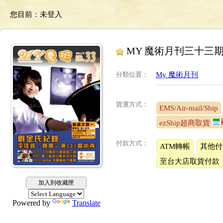
您目前：
未登入
MY 魔術月刊三十三
分類位置
：
My 魔術月刊
貨運方式：
EMS/Air-mail/Ship
ezShip超商取貨
付款方式：
ATM轉帳
其他付
至台大店取貨付款
加入到收藏匣
Powered by
Translate