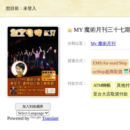
您目前：
未登入
MY 魔術月刊三十七
分類位置
：
My 魔術月刊
貨運方式：
EMS/Air-mail/Ship
ezShip超商取貨
付款方式：
ATM轉帳
其他付
至台大店取貨付款
加入到收藏匣
Powered by
Translate