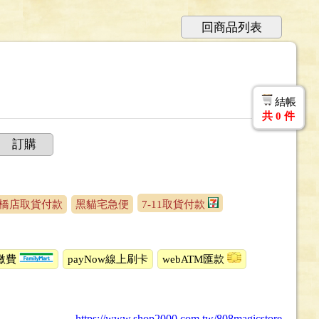
回商品列表
結帳
共
0
件
訂購
橋店取貨付款
黑貓宅急便
7-11取貨付款
繳費
payNow線上刷卡
webATM匯款
https://www.shop2000.com.tw/808magicstore