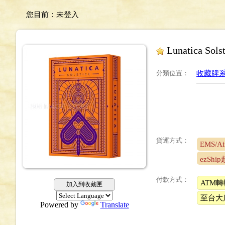
您目前：
未登入
Lunatica Sols
分類位置
：
收藏牌系列 
貨運方式：
EMS/Air
ezSh
付款方式：
ATM轉
加入到收藏匣
至台大
Powered by
Translate