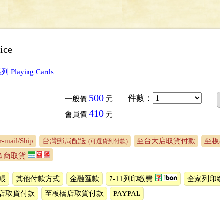
tice
Playing Cards
500
件數
：
一般價
元
410
會員價
元
-mail/Ship
台灣郵局配送
至台大店取貨付款
至板
(可選貨到付款)
ip超商取貨
帳
其他付款方式
金融匯款
7-11列印繳費
全家列印
店取貨付款
至板橋店取貨付款
PAYPAL