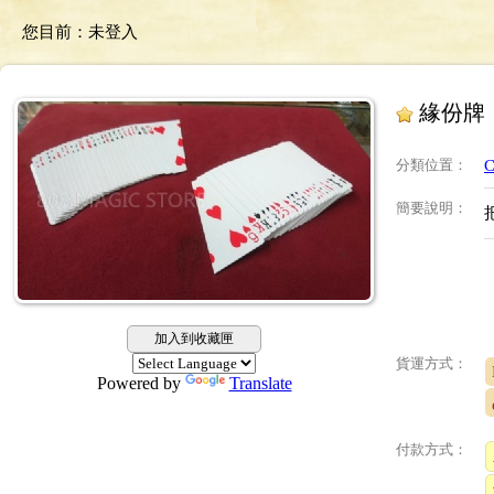
您目前：
未登入
緣份牌
分類位置
：
C
簡要說明
：
加入到收藏匣
貨運方式：
Powered by
Translate
付款方式：