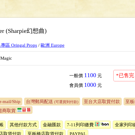
der (Sharpie幻想曲)
 Oringal Props
/
歐洲 Europe
 Magic
1100
*已售完
一般價
元
1000
會員價
元
-mail/Ship
台灣郵局配送
至台大店取貨付款
至板
(可選貨到付款)
ip超商取貨
帳
其他付款方式
金融匯款
7-11列印繳費
全家列印
店取貨付款
至板橋店取貨付款
PAYPAL