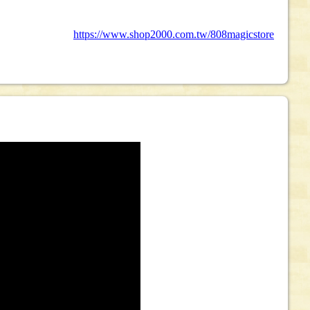
https://www.shop2000.com.tw/808magicstore