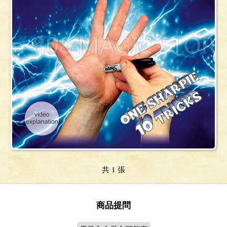
共 1 張
商品提問