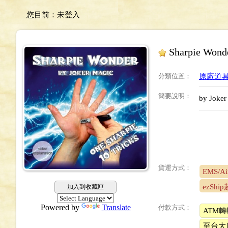
您目前：
未登入
Sharpie Won
分類位置
：
原廠道具專區
簡要說明
：
by Joker
貨運方式：
EMS/Air
ezSh
加入到收藏匣
Powered by
Translate
付款方式：
ATM轉
至台大