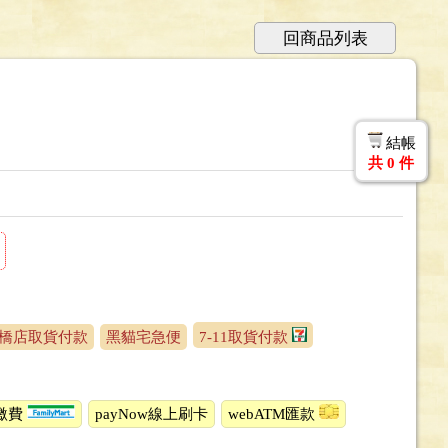
回商品列表
結帳
共
0
件
橋店取貨付款
黑貓宅急便
7-11取貨付款
繳費
payNow線上刷卡
webATM匯款