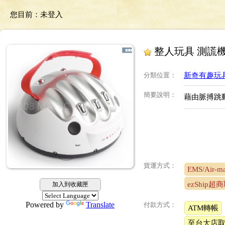
您目前：
未登入
整人玩具 測謊機
分類位置
：
新奇有趣玩具 F
簡要說明
：
藉由脈搏跳
貨運方式：
EMS/Air-ma
ezShip超
加入到收藏匣
Powered by
Translate
付款方式：
ATM轉帳
至台大店