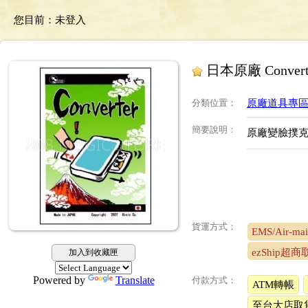
您目前：
未登入
日本原廠 Conver
分類位置
：
原廠道具專區 Or
簡要說明
：
原廠變臉撲
貨運方式：
EMS/Air-mai
ezShip超
加入到收藏匣
Powered by
Translate
付款方式：
ATM轉帳
至台大店取