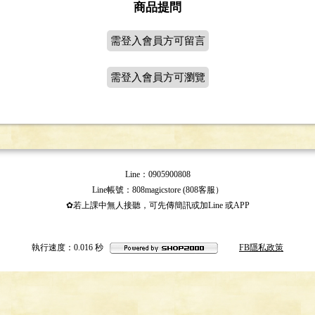
商品提問
需登入會員方可留言
需登入會員方可瀏覽
Line：0905900808
Line帳號：808magicstore (808客服）
✿若上課中無人接聽，可先傳簡訊或加Line 或APP
執行速度
：0.016
秒
FB隱私政策