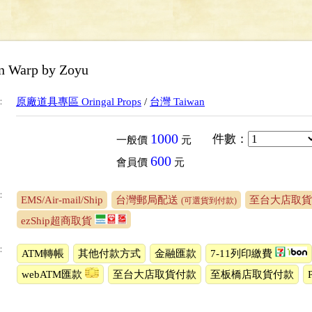
n Warp by Zoyu
：
原廠道具專區 Oringal Props
/
台灣 Taiwan
1000
件數
：
一般價
元
600
會員價
元
：
EMS/Air-mail/Ship
台灣郵局配送
至台大店取貨
(可選貨到付款)
ezShip超商取貨
：
ATM轉帳
其他付款方式
金融匯款
7-11列印繳費
webATM匯款
至台大店取貨付款
至板橋店取貨付款