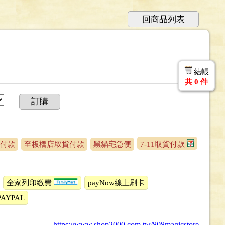
回商品列表
結帳
共
0
件
訂購
付款
至板橋店取貨付款
黑貓宅急便
7-11取貨付款
全家列印繳費
payNow線上刷卡
PAYPAL
https://www.shop2000.com.tw/808magicstore