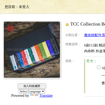
您目前：
未登入
TCC Collectio
分類位置
：
魔術師配件系列 A
簡要說明
：
6副/12副 
內布料 外皮
規格
：
尺寸：
6
一
會
加入到收藏匣
Powered by
Translate