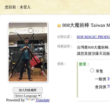
您目前：
未登入
808大魔術棒 Taiwan Ma
分類位置
：
8O8 MAGIC PRO
簡要說明
：
台灣產808大魔術棒.
讓您直接頂爆天花板
規格
：
數量：
單隻
1
一般價
7
會員價
加入到收藏匣
Powered by
Translate