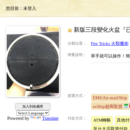
您目前：
未登入
新版三段變化火盆『
分類位置
：
Fire Tricks 火類魔術
簡要說明
：
單手就可以操作！簡單
貨運方式：
EMS/Air-mail/Ship
ezShip超商取貨
加入到收藏匣
Powered by
Translate
付款方式：
ATM轉帳
其他付
至台大店取貨付款