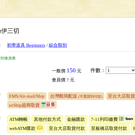
乃伊三切
：
初學道具 Beginners
/
綜合類別
看到會員價
150
件數
：
一般價
元
會員價
? 元
：
EMS/Air-mail/Ship
台灣郵局配送
至台大店取貨
(可選貨到付款)
ezShip超商取貨
：
ATM轉帳
其他付款方式
金融匯款
7-11列印繳費
webATM匯款
至台大店取貨付款
至板橋店取貨付款