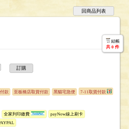
回商品列表
結帳
共
0
件
訂購
付款
至板橋店取貨付款
黑貓宅急便
7-11取貨付款
全家列印繳費
payNow線上刷卡
PAYPAL