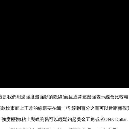
這是我們用過強度最強韌的隱線!而且通常這麼強表示線會比較粗!
這款比市面上正常的線還要在細一些!達到百分之百可以近距離觀賞
強度極強!粘土與蠟夠黏可以輕鬆釣起美金五角或者ONE Dollar.