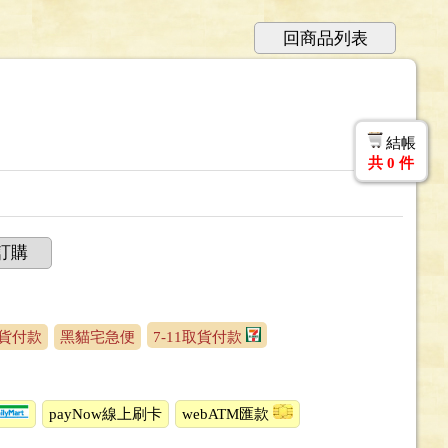
回商品列表
結帳
共
0
件
訂購
貨付款
黑貓宅急便
7-11取貨付款
payNow線上刷卡
webATM匯款