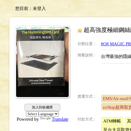
您目前：
未登入
超高強度極細鋼絲
分類位置
：
8O8 MAGIC 
簡要說明
：
台灣最強的隱線
貨運方式：
EMS/Air-mail/
ezShip超商取
加入到收藏匣
Powered by
Translate
付款方式：
ATM轉帳
至台大店取貨