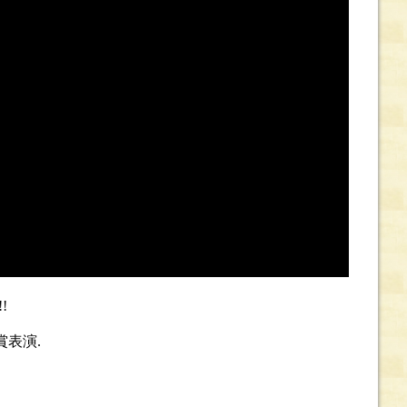
!
表演.