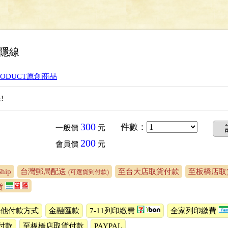
隱線
PRODUCT原創商品
!
300
件數
：
一般價
元
200
會員價
元
Ship
台灣郵局配送
至台大店取貨付款
至板橋店取
(可選貨到付款)
貨
其他付款方式
金融匯款
7-11列印繳費
全家列印繳費
付款
至板橋店取貨付款
PAYPAL