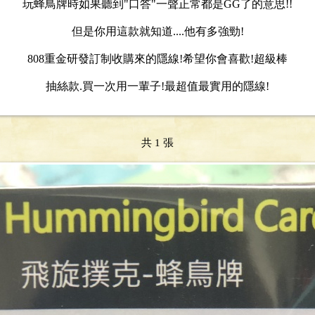
玩蜂鳥牌時如果聽到"口答"一聲正常都是GG了的意思!!
但是你用這款就知道....他有多強勁!
808重金研發訂制收購來的隱線!希望你會喜歡!超級棒
抽絲款.買一次用一輩子!最超值最實用的隱線!
共 1 張