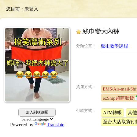
您目前：
未登入
絲巾變大內褲
分類位置
：
魔術教學課程
貨運方式：
EMS/Air-mail/Shi
ezShip超商取貨
付款方式：
加入到收藏匣
ATM轉帳
其他
至台大店取貨付
Powered by
Translate