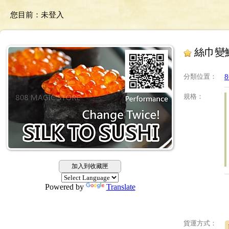
您目前：
未登入
絲巾變
分類位置
：
規格
：
加入到收藏匣
Powered by
Translate
貨運方式：