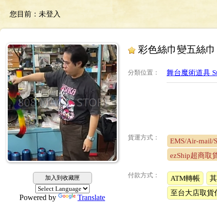
您目前：
未登入
彩色絲巾變五絲巾
分類位置
：
舞台魔術道具 Sta
貨運方式：
EMS/Air-mail/
ezShip超商取
付款方式：
加入到收藏匣
ATM轉帳
其
至台大店取貨
Powered by
Translate