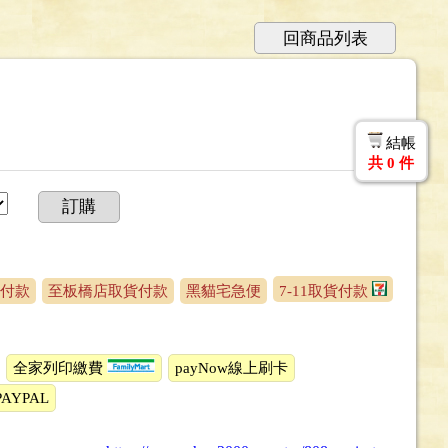
回商品列表
結帳
共
0
件
訂購
付款
至板橋店取貨付款
黑貓宅急便
7-11取貨付款
全家列印繳費
payNow線上刷卡
PAYPAL