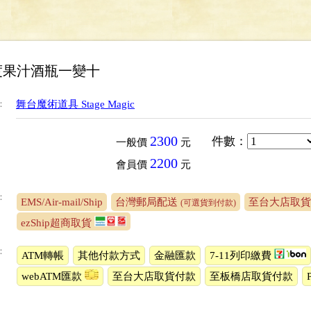
度果汁酒瓶一變十
：
舞台魔術道具 Stage Magic
2300
件數
：
一般價
元
2200
會員價
元
：
EMS/Air-mail/Ship
台灣郵局配送
至台大店取貨
(可選貨到付款)
ezShip超商取貨
：
ATM轉帳
其他付款方式
金融匯款
7-11列印繳費
webATM匯款
至台大店取貨付款
至板橋店取貨付款