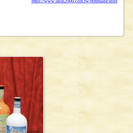
https://www.shop2000.com.tw/808magicstore