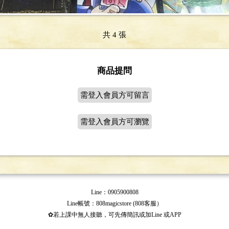
共 4 張
商品提問
需登入會員方可留言
需登入會員方可瀏覽
Line：0905900808
Line帳號：808magicstore (808客服）
✿若上課中無人接聽，可先傳簡訊或加Line 或APP