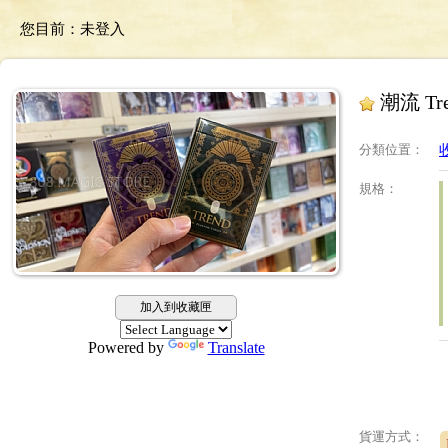
您目前：
未登入
潮流 Tren
分類位置
：
收
規格
：
加入到收藏匣
Powered by
Translate
貨運方式：