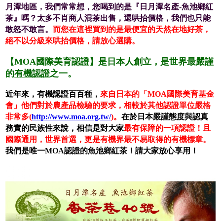
月潭地區，我們常常想，您喝到的是『日月潭名產-魚池鄉紅
茶』嗎？太多不肖商人混茶出售，還哄抬價格，我們也只能
敢怒不敢言。
而您在這裡買到的是最便宜的天然在地好茶，
絕不以分級來哄抬價格，請放心選購。
【MOA國際美育認證】是日本人創立，是世界最嚴謹
的
有機認證
之一。
近年來，有機認證百百種，
來自日本的「MOA國際美育基金
會」他們對於農產品檢驗的要求，相較於其他認證單位嚴格
非常多(
http://www.moa.org.tw/
)。
在於日本嚴謹態度與認真
務實的民族性來說，相信是對大家
最有保障的一項認證！且
國際通用，世界首選，更是有機界最不易取得的有機標章。
我們是唯一MOA認證的魚池鄉紅茶！請大家放心享用！