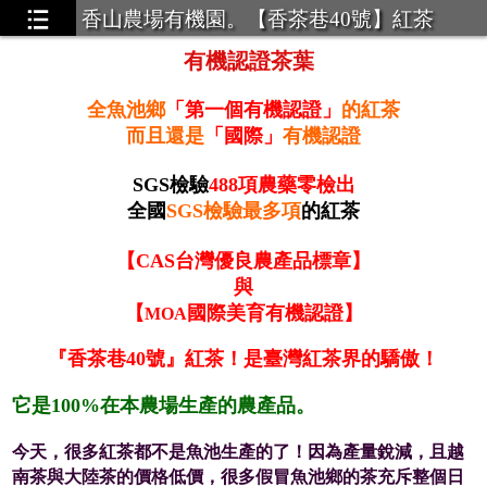
香山農場有機園。【香茶巷40號】紅茶
有機認證茶葉
全魚池鄉
「第一個有機認證」
的紅茶
而且還是
「國際」
有機認證
SGS檢驗
488項農藥零檢出
全國
SGS檢驗最多項
的紅茶
【
CAS台灣優良農產品標章
】
與
【
國際美育有機認證】
MOA
『香茶巷40號』紅茶！是臺灣紅茶界的驕傲！
它是100%在本農場生產的農產品。
今天，很多紅茶都不是魚池生產的了！因為產量銳減，且越
南茶與大陸茶的價格低價，很多假冒魚池鄉的茶充斥整個日