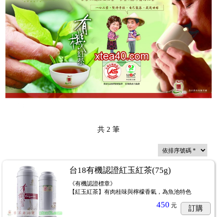
共
2
筆
台18有機認證紅玉紅茶(75g)
《有機認證標章》
【紅玉紅茶】有肉桂味與檸檬香氣，為魚池特色
450
元
訂購