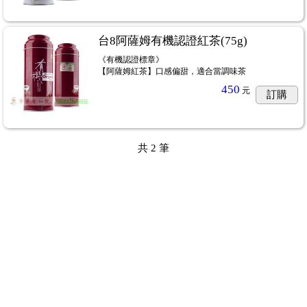
台8阿薩姆有機認證紅茶(75g)
《有機認證標章》
【阿薩姆紅茶】口感偏甜，適合當調味茶
450
元
訂購
共
2
筆