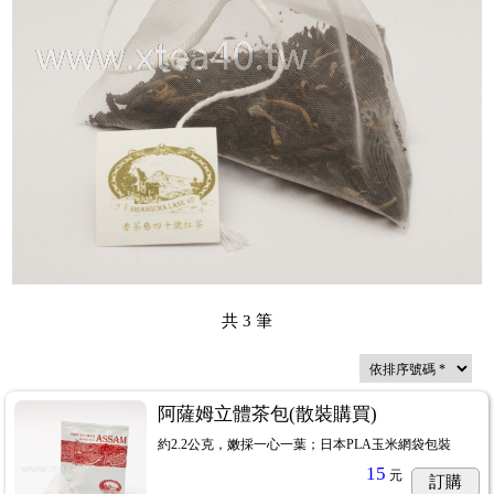
共
3
筆
阿薩姆立體茶包(散裝購買)
約2.2公克，嫩採一心一葉；日本PLA玉米網袋包裝
15
元
訂購