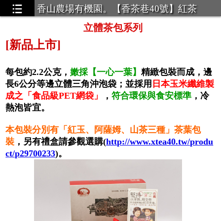
香山農場有機園。【香茶巷40號】紅茶
立體茶包系列
[新品上市]
每包約2.2公克，
嫩採【一心一葉】
精緻包裝而成，邊
長6公分等邊立體三角沖泡袋；
並採用
日本玉米纖維製
成之「食品級PET網袋」
，
符合環保與食安標準
，冷
熱泡皆宜。
本包裝分別有「紅玉、阿薩姆、山茶三種」茶葉包
裝
，另有禮盒請參觀選購(
http://www.xtea40.tw/produ
ct/p29700233
)。