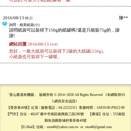
可以的.可裝大小紙(鐵)罐各一罐.
2016/08/13
陳**
08:21
詢問
：精美紙袋(小)
請問紙袋可以裝得下150g的紙罐嗎?還是只能裝75g的，謝
謝!
網站回覆
2016/08/13
14:43
您好，一般大紙袋可以裝得下2罐的大紙罐(150g)。
小紙袋也可裝得下一罐喔。
「香山農場有機園」 版權所有 © 2014~2028 All Rights Reserved 《本網取得SS
L網頁安全認證》
【香茶巷40號】紅茶 / 服務電話：04-22252311 客服時間：AM10:00-PM22:00
【門市】住址：40247 臺中市南區復興路三段280號 【農場】住址：555南投
縣魚池鄉新城村香茶巷40號
【E-Mail】信箱：xtea40@yahoo.com.tw or xtea40@gmail.com