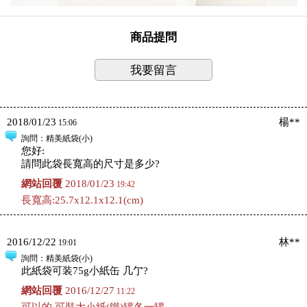
商品提問
我要留言
2018/01/23
楊**
15:06
詢問
：精美紙袋(小)
您好:
請問此袋長寬高的尺寸是多少?
網站回覆
2018/01/23
19:42
長寬高:25.7x12.1x12.1(cm)
2016/12/22
林**
19:01
詢問
：精美紙袋(小)
此紙袋可装75g小紙缶 几亇?
網站回覆
2016/12/27
11:22