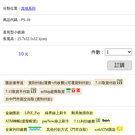
分類位置
：
其他系列
商品代碼
：PS-10
直筒型小紙袋
長寬高：25.7x12.1x12.1(cm)
件數
：
10
元
訂購
匯款後寄送
貨到付款(運費+代收費)
(可選貨到付款)
7-11取貨付款
7-11取貨不付款
ezShip超商取貨
台中門市面交自取
(貨到付款)
金融匯款
LINE_Pay
綠界線上刷卡
郵局無摺存款
ATM轉帳(虛擬帳號)
payNow線上刷卡
7-11列印繳費
全家列印繳費
其他付款方式《門市自取》
webATM匯款