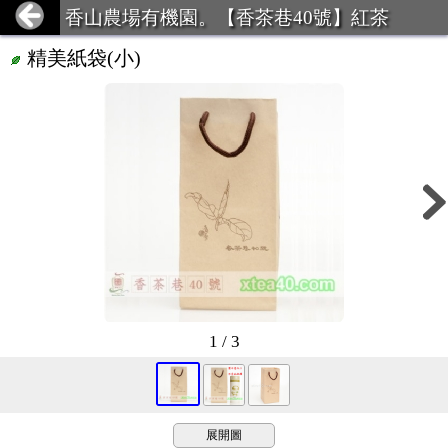
香山農場有機園。【香茶巷40號】紅茶
精美紙袋(小)
1 / 3
展開圖