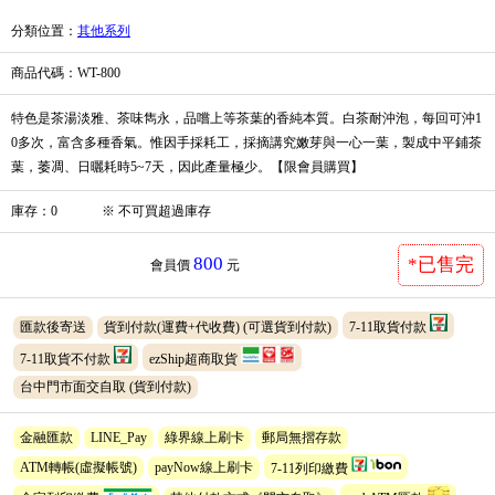
分類位置
：
其他系列
商品代碼
：WT-800
特色是茶湯淡雅、茶味雋永，品嚐上等茶葉的香純本質。白茶耐沖泡，每回可沖1
0多次，富含多種香氣。惟因手採耗工，採摘講究嫩芽與一心一葉，製成中平鋪茶
葉，萎凋、日曬耗時5~7天，因此產量極少。【限會員購買】
庫存
：
0
※
不可買超過庫存
800
*已售完
會員價
元
匯款後寄送
貨到付款(運費+代收費)
(可選貨到付款)
7-11取貨付款
7-11取貨不付款
ezShip超商取貨
台中門市面交自取
(貨到付款)
金融匯款
LINE_Pay
綠界線上刷卡
郵局無摺存款
ATM轉帳(虛擬帳號)
payNow線上刷卡
7-11列印繳費