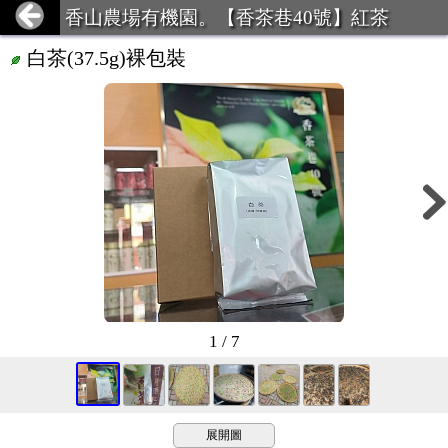
香山農場有機園。【香茶巷40號】紅茶
白茶(37.5g)裸包裝
1 / 7
展開圖