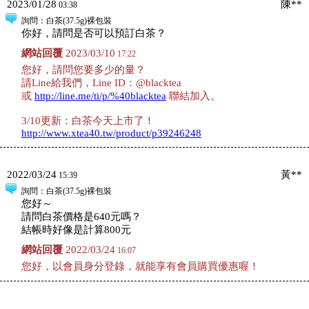
2023/01/28
陳**
03:38
詢問
：白茶(37.5g)裸包裝
你好，請問是否可以預訂白茶？
網站回覆
2023/03/10
17:22
您好，請問您要多少的量？
請Line給我們，Line ID：@blacktea
或
http://line.me/ti/p/%40blacktea
聯結加入。
3/10更新：白茶今天上市了！
http://www.xtea40.tw/product/p39246248
2022/03/24
黃**
15:39
詢問
：白茶(37.5g)裸包裝
您好～
請問白茶價格是640元嗎？
結帳時好像是計算800元
網站回覆
2022/03/24
16:07
您好，以會員身分登錄，就能享有會員購買優惠喔！