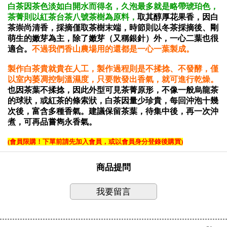
白茶因茶色淡如白開水而得名，久泡最多就是略帶琥珀色，
茶菁則以紅茶台茶八號茶樹為原料，
取其醇厚花果香，因白
茶崇尚清香，採摘僅取茶樹末端，時節則以冬茶採摘後、剛
萌生的嫩芽為主，除了嫩芽（又稱銀針）外，一心二葉也很
適合。
不過我們香山農場用的還都是一心一葉製成。
製作白茶貴就貴在人工，
製作過程則是不揉捻、不發酵，僅
以室內萎凋控制溫濕度，只要散發出香氣，就可進行乾燥。
也因茶葉不揉捻，因此外型可見茶菁原形，不像一般烏龍茶
的球狀，或紅茶的條索狀，白茶因量少珍貴，每回沖泡十幾
次後，富含多種香氣。建議保留茶葉，待集中後，再一次沖
煮，可再品嘗雋永香氣。
(會員限購！下單前請先加入會員，或以會員身分登錄後購買)
商品提問
我要留言