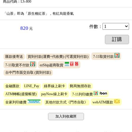
商品代碼
：LS-800
「山茶」即為「原生種紅茶」，有紅烏龍香氣
件數
：
820
元
訂購
匯款後寄送
貨到付款(運費+代收費)
(可選貨到付款)
7-11取貨付款
7-11取貨不付款
ezShip超商取貨
台中門市面交自取
(貨到付款)
金融匯款
LINE_Pay
綠界線上刷卡
郵局無摺存款
ATM轉帳(虛擬帳號)
payNow線上刷卡
7-11列印繳費
全家列印繳費
其他付款方式《門市自取》
webATM匯款
加入到收藏匣