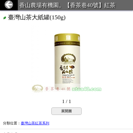
香山農場有機園。【香茶巷40號】紅茶
臺灣山茶大紙罐(150g)
1 / 1
展開圖
分類位置
：
臺灣山茶紅茶系列