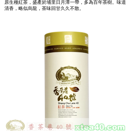
原生種紅茶，盛產於埔里日月潭一帶，多為百年茶樹。味道
清香，略似烏龍，茶味回甘久久不散。