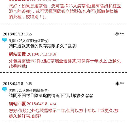
您好：如果是選茶包，您可選擇25入袋茶包(屬阿薩姆和紅玉
混合的茶種)，或可選擇阿薩姆立體型茶包亦可(屬嫩芽摘採
的茶種，較特別！)。
2018/05/13
徐**
18:55
詢問
：25入袋茶包(紅茶包)
請問這款茶包的保存期限多久？謝謝
網站回覆
2018/05/13
18:56
外包裝需標示2件,但紅茶屬全發酵茶,可保存十年以上.放越久
越香醇哦!
2018/04/18
李**
10:55
詢問
：25入袋茶包(紅茶包)
請問不開封且陰涼處的情況下可以放多久@@
網站回覆
2018/04/18
14:34
您好:依規定外包裝需標示二年,但可以放十年以上或更久.放
越久越好喝,香醇!