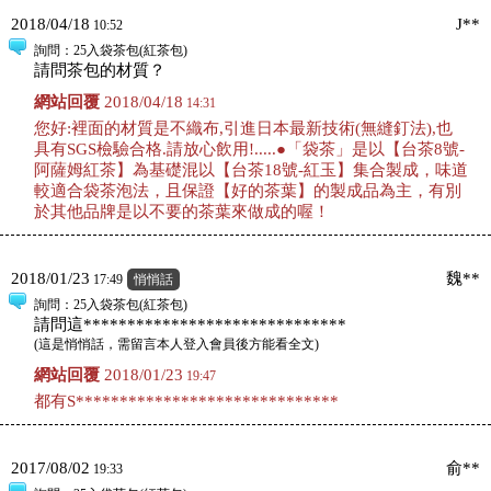
2018/04/18
J**
10:52
詢問
：25入袋茶包(紅茶包)
請問茶包的材質？
網站回覆
2018/04/18
14:31
您好:裡面的材質是不織布,引進日本最新技術(無縫釘法),也
具有SGS檢驗合格.請放心飲用!.....●「袋茶」是以【台茶8號-
阿薩姆紅茶】為基礎混以【台茶18號-紅玉】集合製成，味道
較適合袋茶泡法，且保證【好的茶葉】的製成品為主，有別
於其他品牌是以不要的茶葉來做成的喔！
2018/01/23
魏**
17:49
悄悄話
詢問
：25入袋茶包(紅茶包)
請問這******************************
(
這是悄悄話，需留言本人登入會員後方能看全文
)
網站回覆
2018/01/23
19:47
都有S******************************
2017/08/02
俞**
19:33