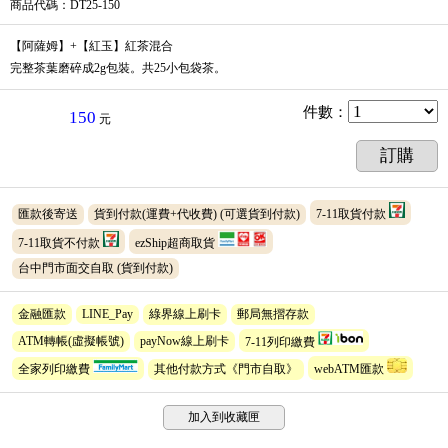
商品代碼
：DT25-150
【阿薩姆】+【紅玉】紅茶混合
完整茶葉磨碎成2g包裝。共25小包袋茶。
件數
：
150
元
訂購
匯款後寄送
貨到付款(運費+代收費)
(可選貨到付款)
7-11取貨付款
7-11取貨不付款
ezShip超商取貨
台中門市面交自取
(貨到付款)
金融匯款
LINE_Pay
綠界線上刷卡
郵局無摺存款
ATM轉帳(虛擬帳號)
payNow線上刷卡
7-11列印繳費
全家列印繳費
其他付款方式《門市自取》
webATM匯款
加入到收藏匣