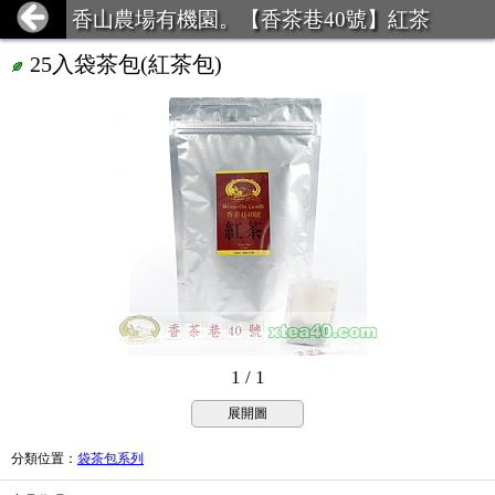
香山農場有機園。【香茶巷40號】紅茶
25入袋茶包(紅茶包)
1 / 1
展開圖
分類位置
：
袋茶包系列