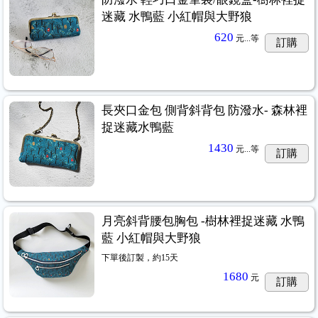
迷藏 水鴨藍 小紅帽與大野狼
620
元...
等
訂購
長夾口金包 側背斜背包 防潑水- 森林裡
捉迷藏水鴨藍
1430
元...
等
訂購
月亮斜背腰包胸包 -樹林裡捉迷藏 水鴨
藍 小紅帽與大野狼
下單後訂製，約15天
1680
元
訂購