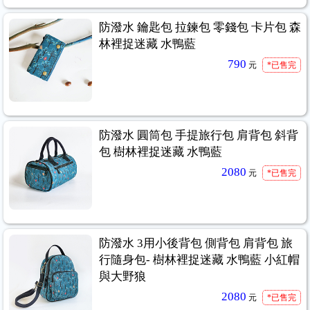
防潑水 鑰匙包 拉鍊包 零錢包 卡片包 森
林裡捉迷藏 水鴨藍
790
元
*已售完
防潑水 圓筒包 手提旅行包 肩背包 斜背
包 樹林裡捉迷藏 水鴨藍
2080
元
*已售完
防潑水 3用小後背包 側背包 肩背包 旅
行隨身包- 樹林裡捉迷藏 水鴨藍 小紅帽
與大野狼
2080
元
*已售完