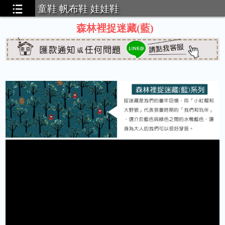
童鞋 帆布鞋 娃娃鞋
森林裡捉迷藏(藍)