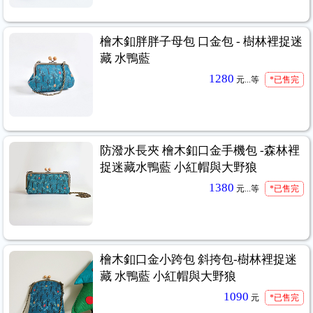
檜木釦胖胖子母包 口金包 - 樹林裡捉迷
藏 水鴨藍
1280
元...
等
*已售完
防潑水長夾 檜木釦口金手機包 -森林裡
捉迷藏水鴨藍 小紅帽與大野狼
1380
元...
等
*已售完
檜木釦口金小跨包 斜挎包-樹林裡捉迷
藏 水鴨藍 小紅帽與大野狼
1090
元
*已售完