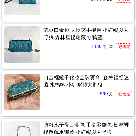
豌豆口金包 大長夾手機包 小紅帽與大
野狼 森林裡捉迷藏 水鴨藍
1480
元...
等
*已售完
口金框鏡子化妝盒珠寶盒- 森林裡捉迷
藏 水鴨藍 小紅帽與大野狼
890
元
*已售完
防潑水子母口金包 手提零錢包-樹林裡
捉迷藏水鴨藍 小紅帽與大野狼