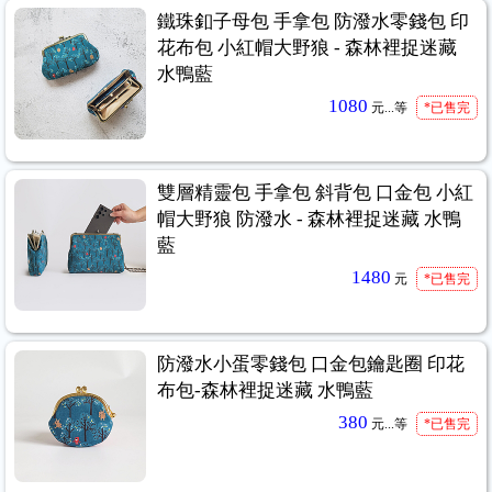
鐵珠釦子母包 手拿包 防潑水零錢包 印
花布包 小紅帽大野狼 - 森林裡捉迷藏
水鴨藍
1080
元...
等
*已售完
雙層精靈包 手拿包 斜背包 口金包 小紅
帽大野狼 防潑水 - 森林裡捉迷藏 水鴨
藍
1480
元
*已售完
防潑水小蛋零錢包 口金包鑰匙圈 印花
布包-森林裡捉迷藏 水鴨藍
380
元...
等
*已售完