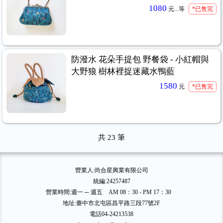
1080
元...
等
*已售完
防潑水 花朵手提包 野餐袋 - 小紅帽與
大野狼 樹林裡捉迷藏水鴨藍
1580
元
*已售完
共
23
筆
營業人:尚合星興業有限公司
統編:24257487
營業時間:週一 ─ 週五 AM 08：30 - PM 17：30
地址:臺中市北屯區昌平路三段77號2F
電話04-24213538