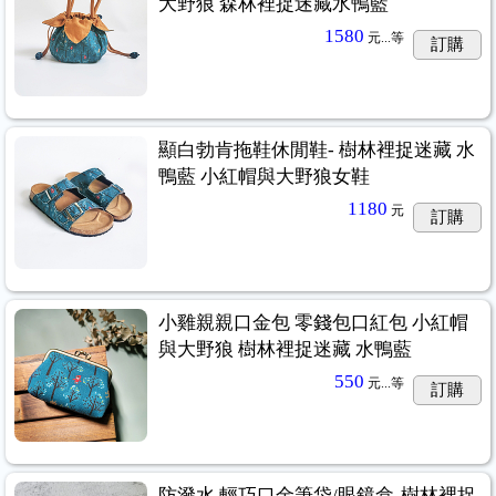
大野狼 森林裡捉迷藏水鴨藍
1580
元...
等
訂購
顯白勃肯拖鞋休閒鞋- 樹林裡捉迷藏 水
鴨藍 小紅帽與大野狼女鞋
1180
元
訂購
小雞親親口金包 零錢包口紅包 小紅帽
與大野狼 樹林裡捉迷藏 水鴨藍
550
元...
等
訂購
防潑水 輕巧口金筆袋/眼鏡盒-樹林裡捉