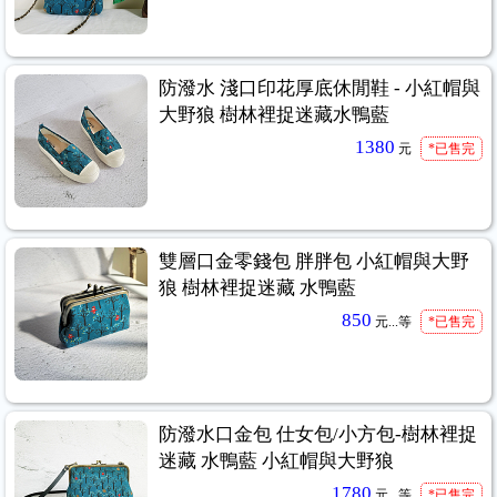
防潑水 淺口印花厚底休閒鞋 - 小紅帽與
大野狼 樹林裡捉迷藏水鴨藍
1380
元
*已售完
雙層口金零錢包 胖胖包 小紅帽與大野
狼 樹林裡捉迷藏 水鴨藍
850
元...
等
*已售完
防潑水口金包 仕女包/小方包-樹林裡捉
迷藏 水鴨藍 小紅帽與大野狼
1780
元...
等
*已售完