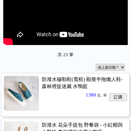
共
23
筆
防潑水穆勒鞋(寬楦) 顯瘦半拖懶人鞋-
森林裡捉迷藏 水鴨藍
1380
元...
等
訂購
防潑水 花朵手提包 野餐袋 - 小紅帽與