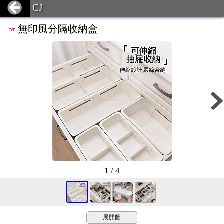
CJ
無印風分隔收納盒
1 / 4
展開圖