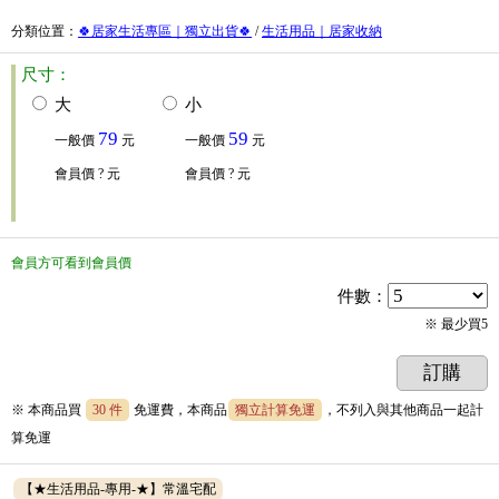
分類位置
：
🍀居家生活專區｜獨立出貨🍀
/
生活用品｜居家收納
尺寸：
大
小
79
59
一般價
元
一般價
元
會員價
? 元
會員價
? 元
會員方可看到會員價
件數
：
※ 最少買5
訂購
※ 本商品買
30 件
免運費，本商品
獨立計算免運
，不列入與其他商品一起計
算免運
【★生活用品-專用-★】常溫宅配