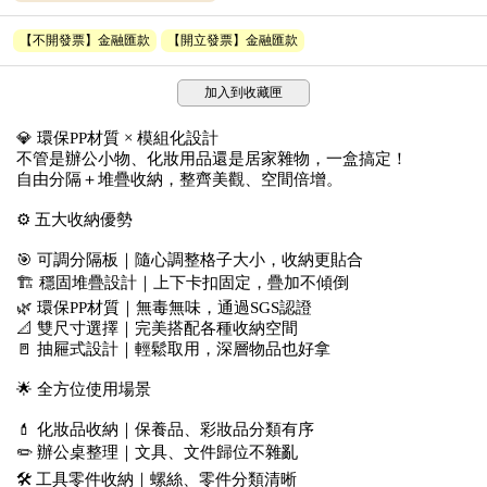
【不開發票】金融匯款
【開立發票】金融匯款
加入到收藏匣
💎 環保PP材質 × 模組化設計
不管是辦公小物、化妝用品還是居家雜物，一盒搞定！
自由分隔＋堆疊收納，整齊美觀、空間倍增。
⚙️ 五大收納優勢
🎯 可調分隔板｜隨心調整格子大小，收納更貼合
🏗️ 穩固堆疊設計｜上下卡扣固定，疊加不傾倒
🌿 環保PP材質｜無毒無味，通過SGS認證
📐 雙尺寸選擇｜完美搭配各種收納空間
🚪 抽屜式設計｜輕鬆取用，深層物品也好拿
🌟 全方位使用場景
💄 化妝品收納｜保養品、彩妝品分類有序
✏️ 辦公桌整理｜文具、文件歸位不雜亂
🛠️ 工具零件收納｜螺絲、零件分類清晰