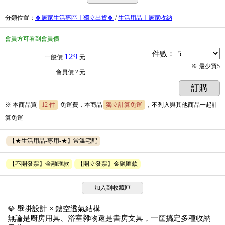
分類位置
：
🍀居家生活專區｜獨立出貨🍀
/
生活用品｜居家收納
會員方可看到會員價
件數
：
129
一般價
元
※ 最少買5
會員價
? 元
訂購
※ 本商品買
12 件
免運費，本商品
獨立計算免運
，不列入與其他商品一起計
算免運
【★生活用品-專用-★】常溫宅配
【不開發票】金融匯款
【開立發票】金融匯款
加入到收藏匣
💎 壁掛設計 × 鏤空透氣結構
無論是廚房用具、浴室雜物還是書房文具，一筐搞定多種收納