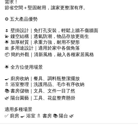
需求！
節省空間＋堅固耐用，讓家更整潔有序。
⚙️ 五大產品優勢
🌷 壁掛設計｜免打孔安裝，輕鬆上牆不傷牆面
💫 鏤空結構｜透氣防潮，物品存放更衛生
🌟 加厚材質｜承重力強，耐用不變形
🎀 多用途設計｜適用於家中各個角落
📦 簡約外觀｜清新風格，融入各種家居風格
🌟 全方位使用場景
🍳 廚房收納｜餐具、調料瓶整潔擺放
🚿 浴室整理｜洗護用品、毛巾有序收納
📚 書房儲物｜文具、文件一目了然
🌿 陽台園藝｜工具、花盆整齊懸掛
適用多種場景
✅ 廚房 🍳 浴室 🚿 書房 📚 陽台 🌿