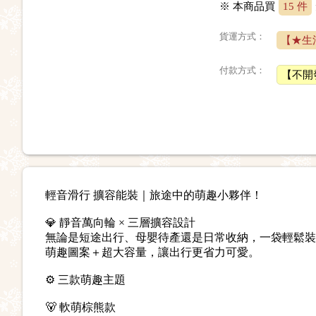
※ 本商品買
15 件
貨運方式：
【★生
付款方式：
【不開
輕音滑行 擴容能裝｜旅途中的萌趣小夥伴！
💎 靜音萬向輪 × 三層擴容設計
無論是短途出行、母嬰待產還是日常收納，一袋輕鬆裝
萌趣圖案＋超大容量，讓出行更省力可愛。
⚙️ 三款萌趣主題
🐻 軟萌棕熊款