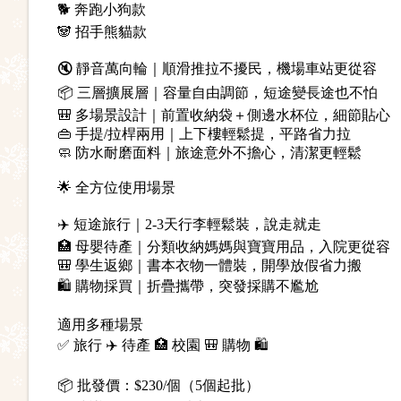
🐕 奔跑小狗款
🐼 招手熊貓款
🔇 靜音萬向輪｜順滑推拉不擾民，機場車站更從容
📦 三層擴展層｜容量自由調節，短途變長途也不怕
🎒 多場景設計｜前置收納袋＋側邊水杯位，細節貼心
👜 手提/拉桿兩用｜上下樓輕鬆提，平路省力拉
🧼 防水耐磨面料｜旅途意外不擔心，清潔更輕鬆
🌟 全方位使用場景
✈️ 短途旅行｜2-3天行李輕鬆裝，說走就走
🏥 母嬰待產｜分類收納媽媽與寶寶用品，入院更從容
🎒 學生返鄉｜書本衣物一體裝，開學放假省力搬
🛍️ 購物採買｜折疊攜帶，突發採購不尷尬
適用多種場景
✅ 旅行 ✈️ 待產 🏥 校園 🎒 購物 🛍️
📦 批發價：$230/個（5個起批）