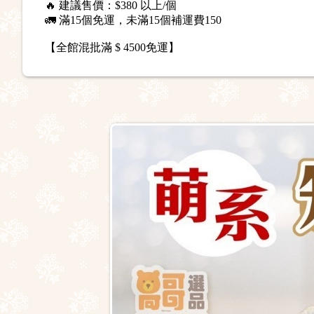
🔥 建議售價：$380 以上/個
🚛 滿15個免運，未滿15個補運費150
【全館混批滿 $ 4500免運】