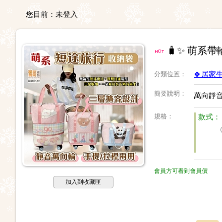
您目前：
未登入
🧳✨ 萌系
分類位置
：
🍀居家
簡要說明
：
萬向靜
規格
：
款式：
會員方可看到會員價
加入到收藏匣