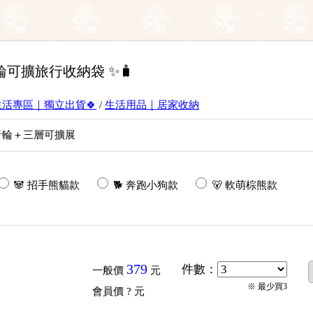
帶輪可擴旅行收納袋 ✨🧳
生活專區｜獨立出貨🍀
/
生活用品｜居家收納
音輪＋三層可擴展
🐼 招手熊貓款
🐕 奔跑小狗款
🐻 軟萌棕熊款
379
件數
：
一般價
元
※ 最少買3
會員價
? 元