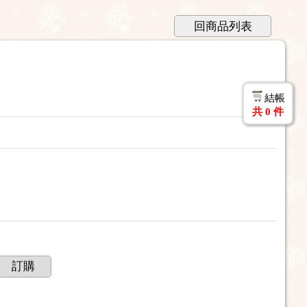
回商品列表
結帳
共
0
件
訂購