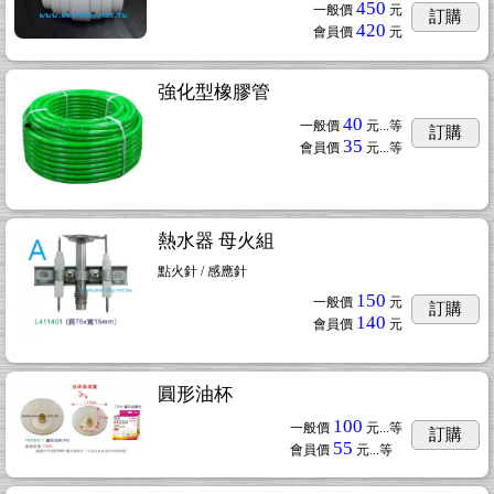
450
一般價
元
訂購
420
會員價
元
強化型橡膠管
40
一般價
元...
等
訂購
35
會員價
元...
等
熱水器 母火組
點火針 / 感應針
150
一般價
元
訂購
140
會員價
元
圓形油杯
100
一般價
元...
等
訂購
55
會員價
元...
等