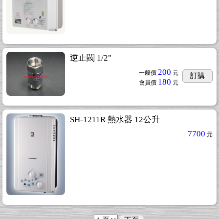
逆止閥 1/2"
200
一般價
元
訂購
180
會員價
元
SH-1211R 熱水器 12公升
7700
元