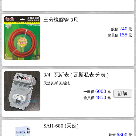
三分橡膠管 3尺
240
一般價
元
155
會員價
元
3/4" 瓦斯表 ( 瓦斯私表 分表 )
天然瓦斯 瓦斯錶
6000
一般價
元
訂購
4850
會員價
元
SAH-680 (天然)
6800
一般價
元