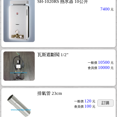
SH-1020RS 熱水器 10公升
7400
元
瓦斯遮斷閥 1/2"
10500
一般價
元
10000
會員價
元
排氣管 23cm
120
一般價
元
訂購
100
會員價
元