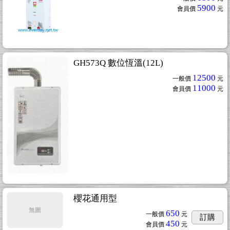
5900
會員價
元
GH573Q 數位恆溫(12L)
12500
一般價
元
11000
會員價
元
櫻花通用型
無圖
650
一般價
元
訂購
450
會員價
元