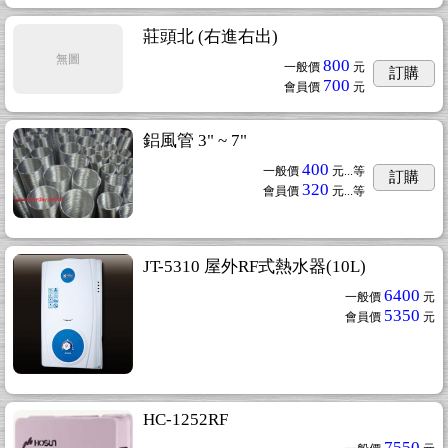
莊頭北 (右進右出)
無圖
800
一般價
元
訂購
700
會員價
元
鋁風管 3" ~ 7"
400
一般價
元...
等
訂購
320
會員價
元...
等
JT-5310 屋外RF式熱水器(10L)
6400
一般價
元
5350
會員價
元
HC-1252RF
7550