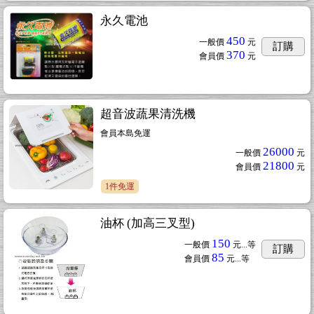
永久電池
450
一般價
元
訂購
370
會員價
元
超音波蔬果清洗機
會員本島免運
26000
一般價
元
21800
會員價
元
1件免運
油杯 (加高三叉型)
150
一般價
元...
等
訂購
85
會員價
元...
等