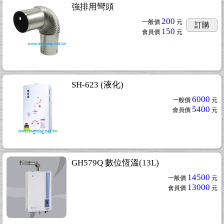
強排用彎頭
200
一般價
元
訂購
150
會員價
元
SH-623 (液化)
6000
一般價
元
5400
會員價
元
GH579Q 數位恆溫(13L)
14500
一般價
元
13000
會員價
元