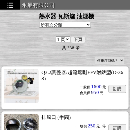
永展有限公司
熱水器 瓦斯爐 油煙機
下頁
共
338
筆
Q3.2調整器/超流遮斷EFV附錶型(D-36
8)
1600
一般價
元
訂購
950
會員價
元
排風口 (半圓)
250
一般價
元...
等
訂購