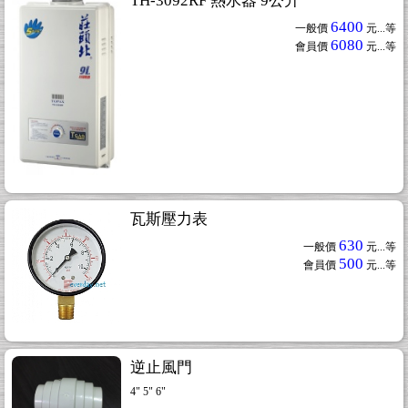
TH-3092RF 熱水器 9公升
6400
一般價
元...
等
6080
會員價
元...
等
瓦斯壓力表
630
一般價
元...
等
500
會員價
元...
等
逆止風門
4" 5" 6"