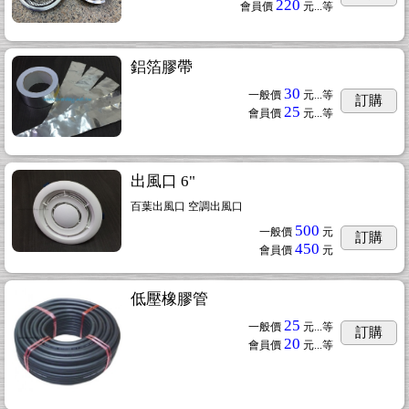
220
會員價
元...
等
鋁箔膠帶
30
一般價
元...
等
訂購
25
會員價
元...
等
出風口 6"
百葉出風口 空調出風口
500
一般價
元
訂購
450
會員價
元
低壓橡膠管
25
一般價
元...
等
訂購
20
會員價
元...
等