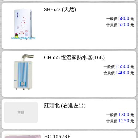
SH-623 (天然)
5800
一般價
元
5200
會員價
元
GH555 恆溫家熱水器(16L)
15500
一般價
元
14000
會員價
元
莊頭北 (右進左出)
無圖
1360
一般價
元
1250
會員價
元
HC-1052RF