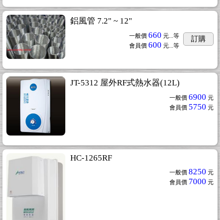
鋁風管 7.2" ~ 12"
660
一般價
元...
等
訂購
600
會員價
元...
等
JT-5312 屋外RF式熱水器(12L)
6900
一般價
元
5750
會員價
元
HC-1265RF
8250
一般價
元
7000
會員價
元