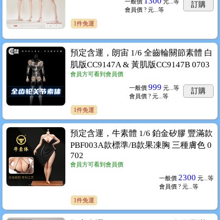
1300
一般價
元...
等
訂購
會員價
? 元...
等
1件免運
預定含運，朗宙 1/6 全齒輪關節素體 白
肌版CC9147A & 黃肌版CC9147B 0703
會員方可看到會員價
999
一般價
元...
等
訂購
會員價
? 元...
等
1件免運
預定含運，牛素體 1/6 鉑金矽膠 豐滿款
PBF003A款標準/B款果凍胸 三種膚色 0
702
會員方可看到會員價
2300
一般價
元...
等
會員價
? 元...
等
1件免運