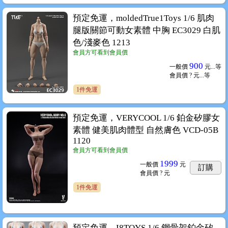
預定免運，moldedTrue1Toys 1/6 肌肉
腿版關節可動女素體 中胸 EC3029 白肌
色/淺麥色 1213
會員方可看到會員價
900
一般價
元...
等
會員價
? 元...
等
1件免運
預定免運，VERYCOOL 1/6 鉑金矽膠女
素體 健美肌肉體型 自然膚色 VCD-05B
1120
會員方可看到會員價
1999
一般價
元
訂購
會員價
? 元
1件免運
預定免運，I8TOYS 1/6 鋼骨架鉑金矽