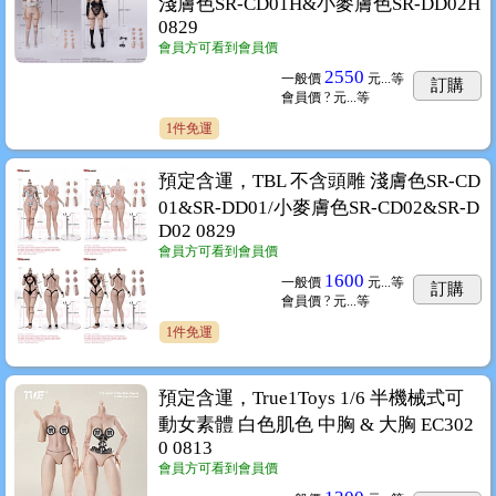
淺膚色SR-CD01H&小麥膚色SR-DD02H
0829
會員方可看到會員價
2550
一般價
元...
等
訂購
會員價
? 元...
等
1件免運
預定含運，TBL 不含頭雕 淺膚色SR-CD
01&SR-DD01/小麥膚色SR-CD02&SR-D
D02 0829
會員方可看到會員價
1600
一般價
元...
等
訂購
會員價
? 元...
等
1件免運
預定含運，True1Toys 1/6 半機械式可
動女素體 白色肌色 中胸 & 大胸 EC302
0 0813
會員方可看到會員價