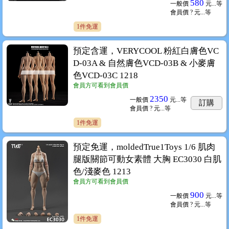
580
一般價
元...
等
會員價
? 元...
等
1件免運
預定含運，VERYCOOL 粉紅白膚色VC
D-03A & 自然膚色VCD-03B & 小麥膚
色VCD-03C 1218
會員方可看到會員價
2350
一般價
元...
等
訂購
會員價
? 元...
等
1件免運
預定免運，moldedTrue1Toys 1/6 肌肉
腿版關節可動女素體 大胸 EC3030 白肌
色/淺麥色 1213
會員方可看到會員價
900
一般價
元...
等
會員價
? 元...
等
1件免運