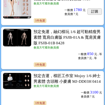
會員方可看到會員價
1780
一般價
元
訂購
會員價
? 元
1件免運
預定免運，融幻模玩 1/6 超可動精瘦男
素體 寬肩白膚版 FSJB-01A & 寬肩黃膚
版 FSJB-01B 0428
會員方可看到會員價
850
一般價
元...
等
會員價
? 元...
等
1件免運
預定含運，模匠工作室 Mojoy 1/6 紳士
男素體 含頭雕 小麥膚 MJ-DD03H 0414
會員方可看到會員價
3100
一般價
元
會員價
? 元
1件免運