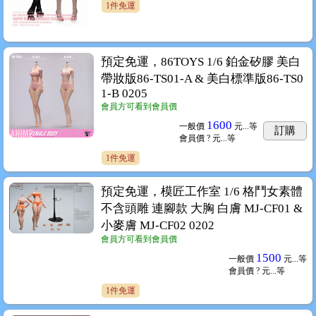
1件免運
預定免運，86TOYS 1/6 鉑金矽膠 美白
帶妝版86-TS01-A & 美白標準版86-TS0
1-B 0205
會員方可看到會員價
1600
一般價
元...
等
訂購
會員價
? 元...
等
1件免運
預定免運，模匠工作室 1/6 格鬥女素體
不含頭雕 連腳款 大胸 白膚 MJ-CF01 &
小麥膚 MJ-CF02 0202
會員方可看到會員價
1500
一般價
元...
等
會員價
? 元...
等
1件免運