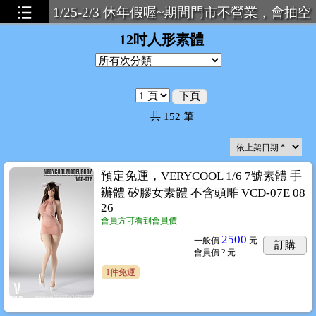
1/25-2/3 休年假喔~期間門市不營業，會抽空
回覆問題，有緊急可致電店主~
12吋人形素體
下頁
共
152
筆
預定免運，VERYCOOL 1/6 7號素體 手
辦體 矽膠女素體 不含頭雕 VCD-07E 08
26
會員方可看到會員價
2500
一般價
元
訂購
會員價
? 元
1件免運