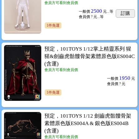
會員方可看到會員價
2500
一般價
元...
等
訂購
會員價
? 元...
等
1件免運
預定，101TOYS 1/12掌上精靈系列 猩
猩&劍齒虎骷髏骨架素體原色版ES004C
(含運)
會員方可看到會員價
1950
一般價
元
會員價
? 元
1件免運
預定，101TOYS 1/12 劍齒虎骷髏骨架
素體原色版ES004A & 銀色版ES004B
(含運)
會員方可看到會員價