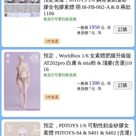
膠全包膠素體 萌 I8-FB-002-A & B 兩款
1106
會員方可看到會員價
1950
一般價
元...
等
訂購
會員價
? 元...
等
1件免運
預定，Worldbox 1/6 女素體肥腿升級版
AT202pro 白膚 & mia粉 & 淺麥(含運)10
16
會員方可看到會員價
1300
一般價
元...
等
訂購
會員價
? 元...
等
1件免運
預定，PDTOYS 1/6 可動性鉑金矽膠女
素體 PDTOYS-S4 & S401 & S402 (含運)