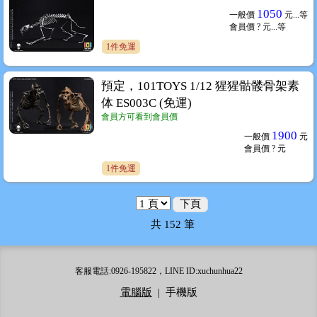
1050
一般價
元...
等
會員價
? 元...
等
1件免運
預定，101TOYS 1/12 猩猩骷髅骨架素
体 ES003C (免運)
會員方可看到會員價
1900
一般價
元
會員價
? 元
1件免運
下頁
共
152
筆
客服電話:0926-195822，LINE ID:xuchunhua22
電腦版
|
手機版