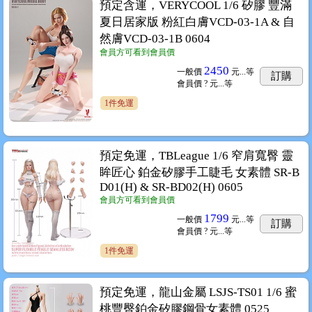
預定含運，VERYCOOL 1/6 矽膠 豐滿
夏日居家版 粉紅白膚VCD-03-1A & 自
然膚VCD-03-1B 0604
會員方可看到會員價
2450
一般價
元...
等
訂購
會員價
? 元...
等
1件免運
預定免運，TBLeague 1/6 窄肩寬臀 靈
眸匠心 鉑金矽膠手工睫毛 女素體 SR-B
D01(H) & SR-BD02(H) 0605
會員方可看到會員價
1799
一般價
元...
等
訂購
會員價
? 元...
等
1件免運
預定免運，龍山金屬 LSJS-TS01 1/6 蜜
桃豐臀鉑金矽膠鋼骨女素體 0525