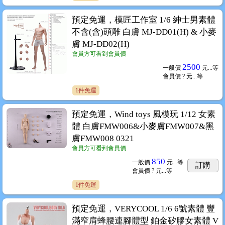
預定免運，模匠工作室 1/6 紳士男素體
不含(含)頭雕 白膚 MJ-DD01(H) & 小麥
膚 MJ-DD02(H)
會員方可看到會員價
2500
一般價
元...
等
會員價
? 元...
等
1件免運
預定免運，Wind toys 風模玩 1/12 女素
體 白膚FMW006&小麥膚FMW007&黑
膚FMW008 0321
會員方可看到會員價
850
一般價
元...
等
訂購
會員價
? 元...
等
1件免運
預定免運，VERYCOOL 1/6 6號素體 豐
滿窄肩蜂腰連腳體型 鉑金矽膠女素體 V