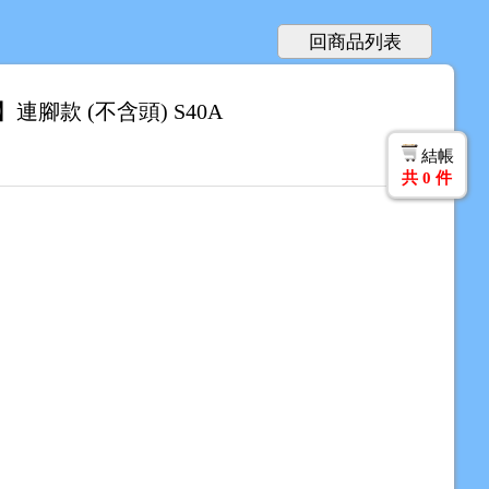
回商品列表
連腳款 (不含頭) S40A
結帳
共
0
件