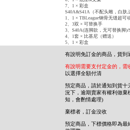
7、1 × 彩盒
S40A&S41A（不配头雕，白肤
1、1 × TBLeague钢骨无缝超
2、3双 × 可替换手
3、S40A(连脚款，无可替换脚)/
4、1套 × 比基尼（赠送）
5、1 × 彩盒
有說明免訂金的商品，貨到
有說明需要支付定金的，需
以選擇全額付清
預定商品，請於通知到貨十
況下，逾期賣家有權利做棄
知，會酌情處理)
棄標者，訂金沒收
預定商品，下標價格即為最