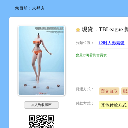
您目前：
未登入
現貨，TBLeagu
分類位置
：
12吋人形素體
會員方可看到會員價
貨運方式：
面交自取
郵
付款方式：
加入到收藏匣
其他付款方式