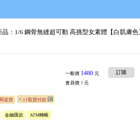
e 新品：1/6 鋼骨無縫超可動 高挑型女素體【白肌膚色】
1480
訂購
一般價
元
會員價
? 元
局送貨
7-11取貨付款
金融匯款
ATM轉帳