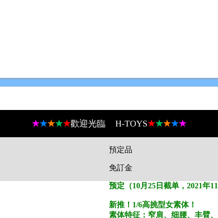
★
★
★
★
★
歡迎光臨 H-TOYS
★
★
★
★
★
預定品
免訂金
预定（10月25日截单，2021年1
新推！1/6高挑型女素体！
素体特征：窄肩、细腰、丰臂、