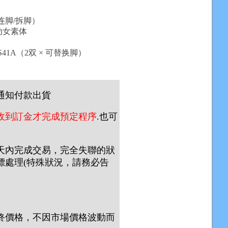
,连脚/拆脚）
可动女素体
S41A（2双 × 可替换脚）
通知付款出貨
收到訂金才完成預定程序
.也可
天內完成交易，完全失聯的狀
標處理(特殊狀況，請務必告
終價格，不因市場價格波動而