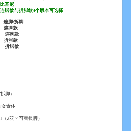
比基尼
连脚款与拆脚款4个版本可选择
连脚/拆脚
肤 含 连脚款
白肤 无 连脚款
肤 含 拆脚款
白肤 无 拆脚款
/拆脚）
可动女素体
41（2双 × 可替换脚）