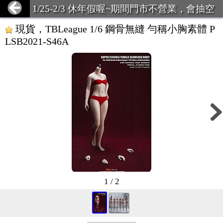
1/25-2/3 休年假喔~期間門市不營業，會抽空
回覆問題，有緊急可致電店主~
現貨，TBLeague 1/6 鋼骨無縫 勻稱小胸素體 P
LSB2021-S46A
1 / 2