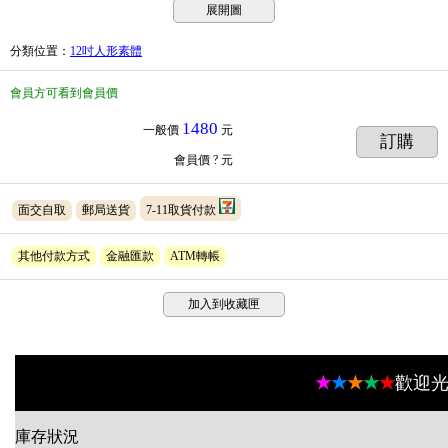
展開圖
分類位置
：
12吋人形素體
會員方可看到會員價
1480
一般價
元
訂購
會員價
? 元
面交自取
郵局送貨
7-11取貨付款
其他付款方式
金融匯款
ATM轉帳
加入到收藏匣
★
★
★
★
★
歡迎光
庫存狀況