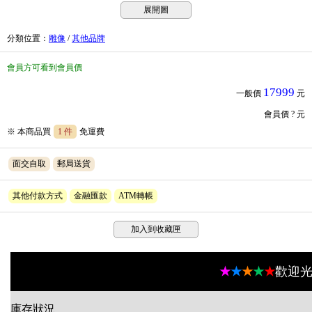
展開圖
分類位置
：
雕像
/
其他品牌
會員方可看到會員價
17999
一般價
元
會員價
? 元
※ 本商品買
1 件
免運費
面交自取
郵局送貨
其他付款方式
金融匯款
ATM轉帳
加入到收藏匣
★
★
★
★
★
歡迎光
庫存狀況