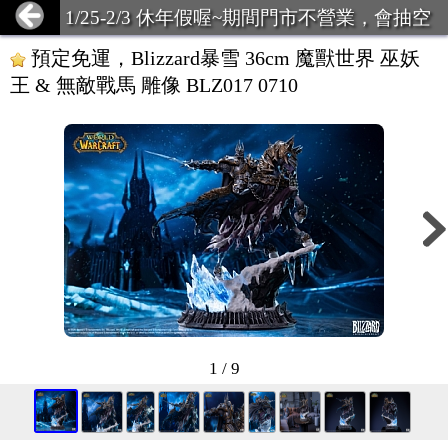
1/25-2/3 休年假喔~期間門市不營業，會抽空
回覆問題，有緊急可致電店主~
預定免運，Blizzard暴雪 36cm 魔獸世界 巫妖
王 & 無敵戰馬 雕像 BLZ017 0710
1 / 9