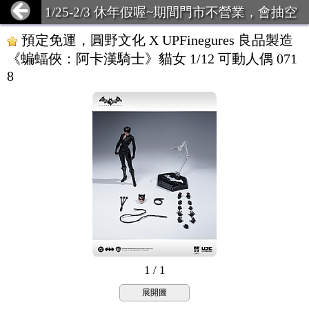
1/25-2/3 休年假喔~期間門市不營業，會抽空
回覆問題，有緊急可致電店主~
預定免運，圓野文化 X UPFinegures 良品製造
《蝙蝠俠：阿卡漢騎士》貓女 1/12 可動人偶 071
8
1 / 1
展開圖