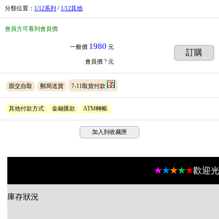
分類位置
：
1/12系列
/
1/12其他
會員方可看到會員價
1980
一般價
元
訂購
會員價
? 元
面交自取
郵局送貨
7-11取貨付款
其他付款方式
金融匯款
ATM轉帳
加入到收藏匣
★
★
★
★
★
歡迎光
庫存狀況